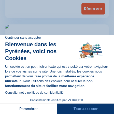
Nice T2 village center 35m² 3* CHARDON BLEU |
2-room apartment
4