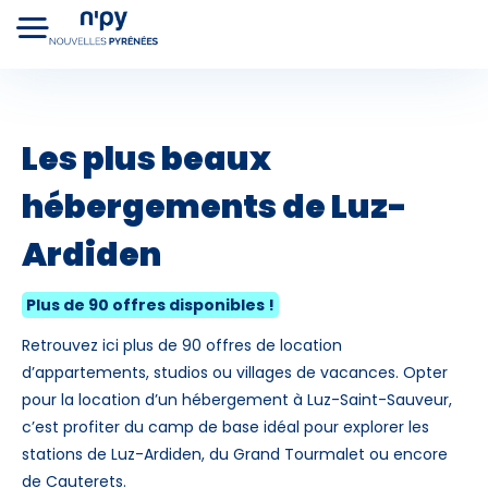
+
Choisissez
votre forfait
−
Les plus beaux
hébergements de
Luz-
Hébergements
Cours de ski
Lo
Forfaits
Ardiden
Plus de 90 offres disponibles !
Retrouvez ici plus de 90 offres de location
d’appartements, studios ou villages de vacances. Opter
pour la location d’un hébergement à Luz-Saint-Sauveur,
c’est profiter du camp de base idéal pour explorer les
stations de Luz-Ardiden, du Grand Tourmalet ou encore
Premier jour de ski
de Cauterets.