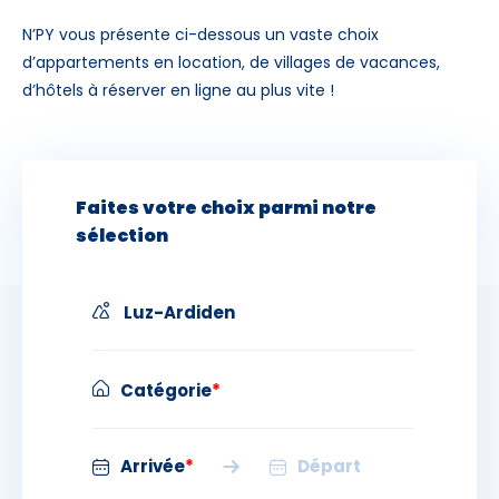
N’PY vous présente ci-dessous un vaste choix
Skieurs
d’appartements en location, de villages de vacances,
d’hôtels à réserver en ligne au plus vite !
-
+
Adultes
Enfants
-
+
- de 17 ans
Faites votre choix parmi notre
sélection
-
+
Etudiants
Avec assurance ?
Luz-Ardiden
?
Catégorie
*
Luz et alentours
Arrivée
*
Départ