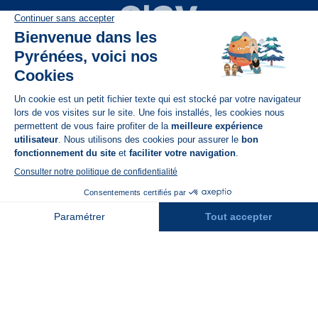
Disponible sur
App Store
A propos de N'PY
FAQ
Recrutement
Contact
Assurances
Espace Presse
Espace entreprises
Rejoindre la place de marché
Stations des Pyrénées