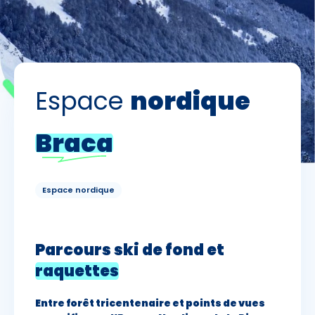
Skieurs
-
+
Adultes
Espace
nordique
Enfants
-
+
- de 17 ans
Braca
-
+
Etudiants
Avec assurance ?
Espace nordique
?
Parcours
ski de fond
et
raquettes
Entre forêt tricentenaire et points de vues