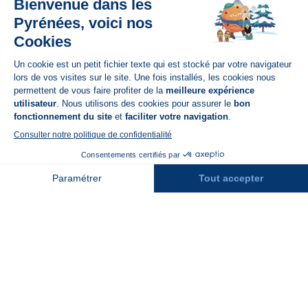
Disponible sur
App Store
A propos de N'PY
FAQ
Recrutement
Contact
Assurances
Espace Presse
Espace entreprises
Rejoindre la place de marché
Stations des Pyrénées