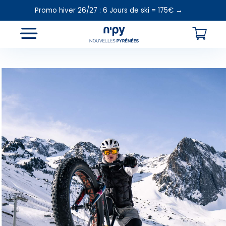
Promo hiver 26/27 : 6 Jours de ski = 175€ →
Choisissez
votre forfait
Hébergements
Cours de ski
Loca
Forfaits