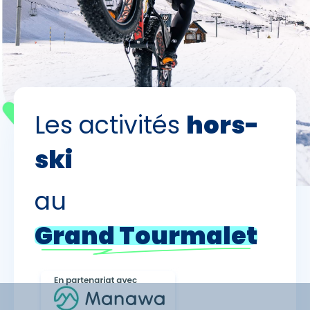
Premier jour de ski
Skieurs
-
+
Adultes
Les activités
hors-
Enfants
-
+
- de 17 ans
ski
Avec assurance ?
au
?
Grand Tourmalet