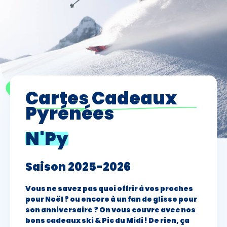
Premier jour de ski
Skieurs
Cartes Cadeaux
-
+
Adultes
Pyrénées
Enfants
-
+
N'Py
- de 17 ans
-
+
Etudiants
Saison 2025-2026
Avec assurance ?
Vous ne savez pas quoi offrir à vos proches
pour Noël ? ou encore à un fan de glisse pour
?
son anniversaire ? On vous couvre avec nos
bons cadeaux ski & Pic du Midi ! De rien, ça