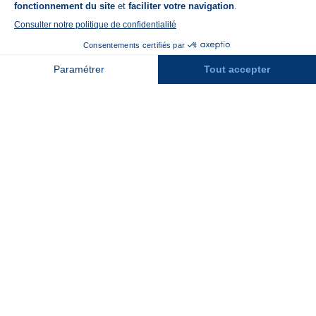
A propos de N'PY
FAQ
Recrutement
Réservation
Contact
Assurances
Espace Presse
Espace entreprises
Rejoindre la place de marché
Stations des Pyrénées
Peyragudes
Piau Engaly
Pic du Midi
Grand Tourmalet
Luz Ardiden