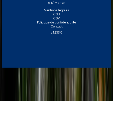
© N'PY 2026
Mentions légales
CGU
CGV
Politique de confidentialité
Contact
v.
1.233.0