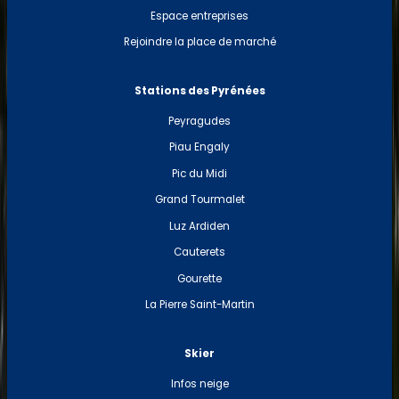
Espace entreprises
Rejoindre la place de marché
Stations des Pyrénées
Peyragudes
Piau Engaly
Pic du Midi
Grand Tourmalet
Luz Ardiden
Cauterets
Gourette
La Pierre Saint-Martin
Skier
Infos neige