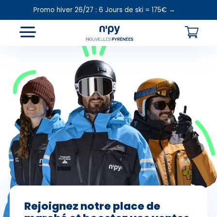
Promo hiver 26/27 : 6 Jours de ski = 175€ →
Choisissez
votre forfait
Hébergements
Cours de ski
Loca
Forfaits
Rejoignez notre place de