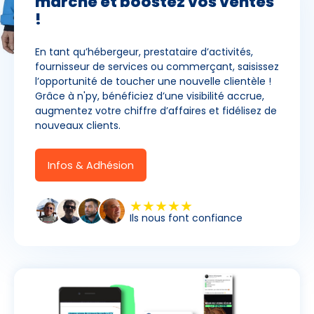
marché et boostez vos ventes
!
En tant qu’hébergeur, prestataire d’activités,
fournisseur de services ou commerçant, saisissez
l’opportunité de toucher une nouvelle clientèle !
Grâce à n'py, bénéficiez d’une visibilité accrue,
augmentez votre chiffre d’affaires et fidélisez de
Premier jour de ski
nouveaux clients.
Infos & Adhésion
Skieurs
-
+
Adultes
★★★★★
Ils nous font confiance
Enfants
-
+
- de 17 ans
-
+
Etudiants