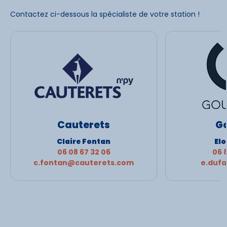
Contactez ci-dessous la spécialiste de votre station !
Cauterets
Go
Claire Fontan
Elo
06 08 67 32 06
06 
c.fontan@cauterets.com
e.duf