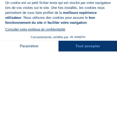
Disponible sur
App Store
A propos de N'PY
FAQ
Recrutement
Réservation
Contact
Assurances
Espace Presse
Espace entreprises
Rejoindre la place de marché
Stations des Pyrénées
Peyragudes
Piau Engaly