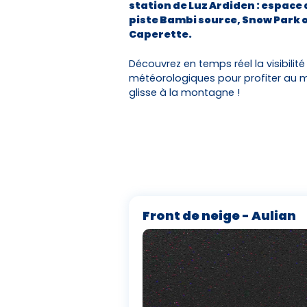
station de Luz Ardiden : espace
piste Bambi source, Snow Park 
Caperette.
Découvrez en temps réel la visibilité
météorologiques pour profiter au 
glisse à la montagne !
Front de neige - Aulian