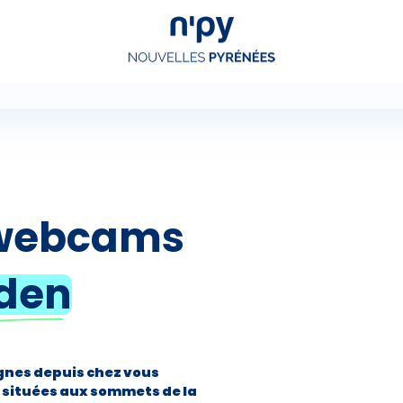
Choisissez
votre forfait
Hébergements
Forfaits
ebcams
iden
Cours de ski
Locations de matériel
agnes depuis chez vous
 situées aux sommets de la