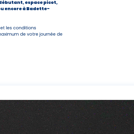
 débutant, espace picot,
Activités
Skibus
ou encore à Badette-
Offres spéciales
 et les conditions
maximum de votre journée de
Premier jour de ski