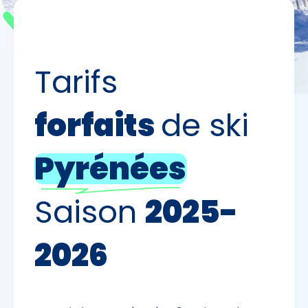
Skieurs
-
+
Adultes
Tarifs
Enfants
-
+
forfaits
de ski
- de 17 ans
-
+
Etudiants
Pyrénées
Avec assurance ?
Saison
2025-
?
2026