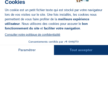
Disponible sur
App Store
A propos de N'PY
FAQ
Recrutement
Contact
Assurances
Espace Presse
Espace entreprises
Rejoindre la place de marché
Stations des Pyrénées
Peyragudes
Piau Engaly