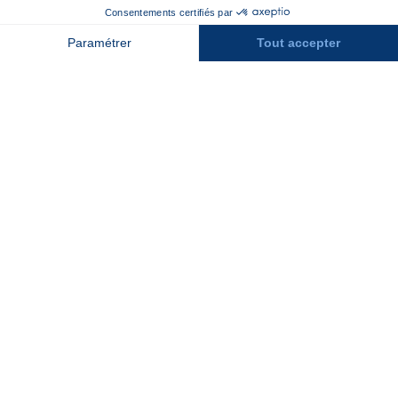
Contact
Assurances
Espace Presse
Espace entreprises
Rejoindre la place de marché
Stations des Pyrénées
Peyragudes
Piau Engaly
Pic du Midi
Grand Tourmalet
Luz Ardiden
Cauterets
Gourette