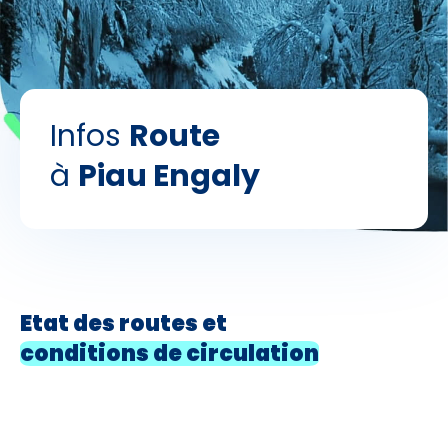
Skieurs
-
+
Adultes
Infos
Route
Enfants
-
+
- de 17 ans
à
Piau Engaly
-
+
Etudiants
Avec assurance ?
?
Etat des routes et
conditions de circulation