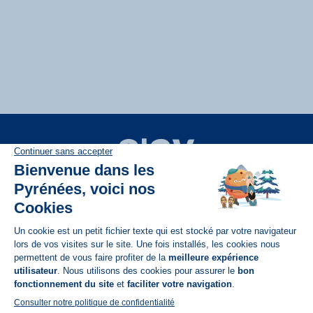
Disponible sur
App Store
A propos de N'PY
FAQ
Recrutement