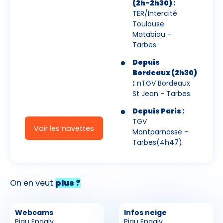
(2h-2h30) :
TER/Intercité
Toulouse
Matabiau -
Tarbes.
Depuis
Bordeaux (2h30)
:
nTGV Bordeaux
St Jean - Tarbes.
Depuis Paris :
TGV
Voir les navettes
Montparnasse -
Tarbes(4h47).
On en veut
plus ?
Webcams
Infos neige
Piau Engaly
Piau Engaly