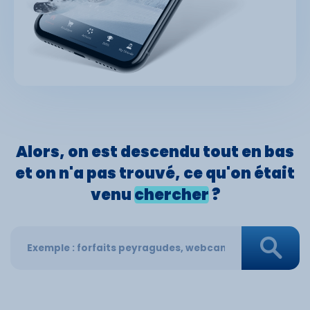
Alors, on est
descendu
tout en bas
et on n'a pas
trouvé,
ce qu'on était
venu
chercher
?