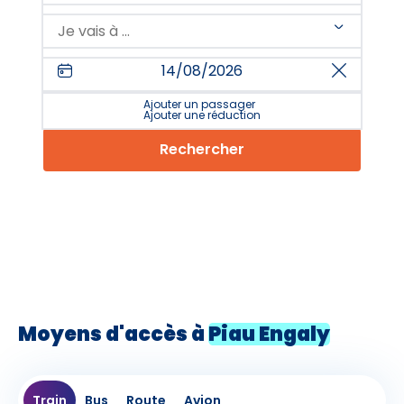
shared.b
Ajouter un passager
Ajouter une réduction
Rechercher
Moyens d'accès à
Piau Engaly
Bus
Route
Avion
Train