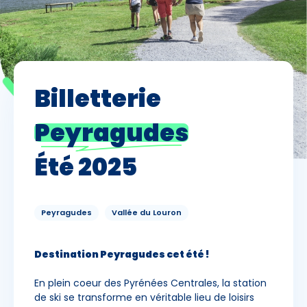
Skieurs
-
+
Adultes
Billetterie
Enfants
-
+
- de 17 ans
Peyragudes
-
+
Etudiants
Été 2025
Avec assurance ?
?
Peyragudes
Vallée du Louron
Destination Peyragudes cet été !
En plein coeur des Pyrénées Centrales, la station
de ski se transforme en véritable lieu de loisirs