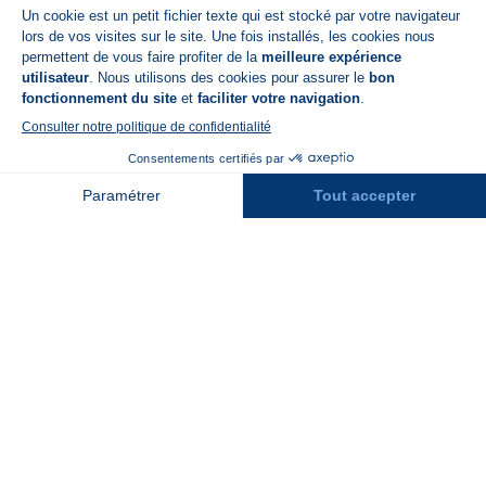
A propos de N'PY
FAQ
Recrutement
Contact
Assurances
Espace Presse
Espace entreprises
Rejoindre la place de marché
Stations des Pyrénées
Peyragudes
Piau Engaly
Pic du Midi