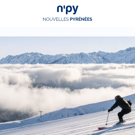
Choisissez
votre forfait
Hébergements
Forfaits
Cours de ski
Locations de matériel