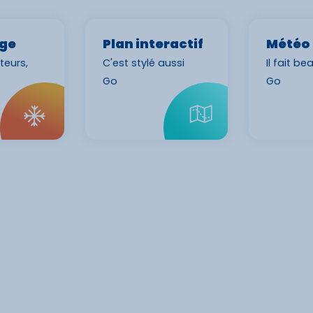
ige
Plan interactif
Météo
teurs,
C'est stylé aussi
Il fait b
Go
Go