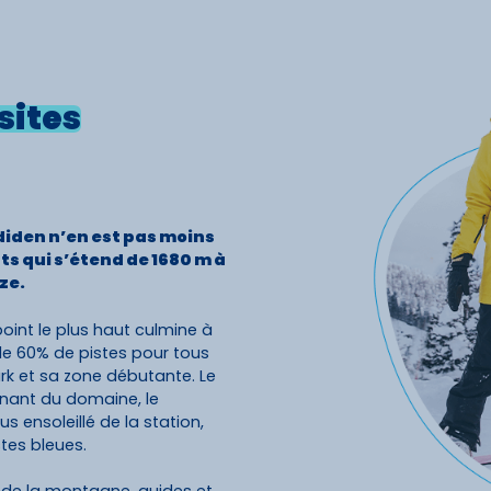
sites
diden n’en est pas moins
s qui s’étend de 1680 m à
ze.
oint le plus haut culmine à
de 60% de pistes pour tous
ark et sa zone débutante. Le
inant du domaine, le
s ensoleillé de la station,
tes bleues.