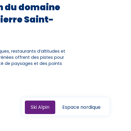
an du domaine
Activités
Skibus
ierre Saint-
Offres spéciales
es, restaurants d’altitudes et
rénées offrent des pistes pour
Premier jour de ski
ité de paysages et des points
Ski Alpin
Espace nordique