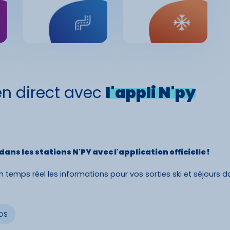
en direct avec
l'appli N'py
ns les stations N'PY avec l'application officielle !
n temps réel les informations pour vos sorties ski et séjours 
IOS