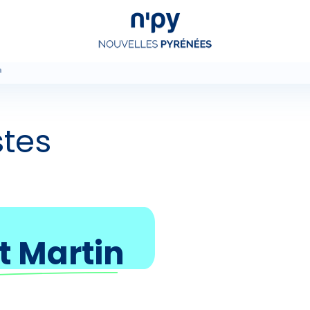
n
Choisissez
votre forfait
stes
Hébergements
Forfaits
Cours de ski
t Martin
Locations de matériel