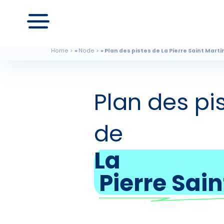
Home
Node
Plan des pistes de La Pierre Saint Marti
Plan des pi
de
La
Pierre Sain