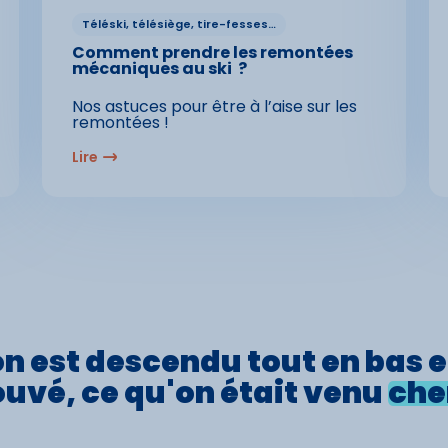
Téléski, télésiège, tire-fesses…
Comment prendre les remontées
mécaniques au ski ?
Nos astuces pour être à l’aise sur les
remontées !
Lire
on est
descendu
tout en bas e
ouvé,
ce qu'on était venu
che