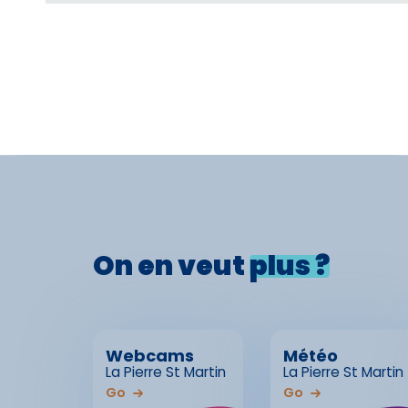
On en veut
plus ?
Webcams
Météo
La Pierre St Martin
La Pierre St Martin
Go
Go