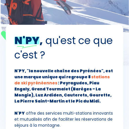
Skieurs
-
+
Adultes
N'PY
,
qu'est ce que
Enfants
-
+
- de 17 ans
c'est ?
-
+
Etudiants
N'PY, "la nouvelle chaîne des Pyrénées", est
une marque unique qui regroupe 8
stations
Avec assurance ?
de ski pyrénéennes
: Peyragudes, Piau
?
Engaly, Grand Tourmalet (Barèges - La
Mongie), Luz Ardiden, Cauterets, Gourette,
La Pierre Saint-Martin et le Pic du Midi.
N'PY
offre des services multi-stations innovants
et mutualisés afin de faciliter les réservations de
séjours à la montagne.