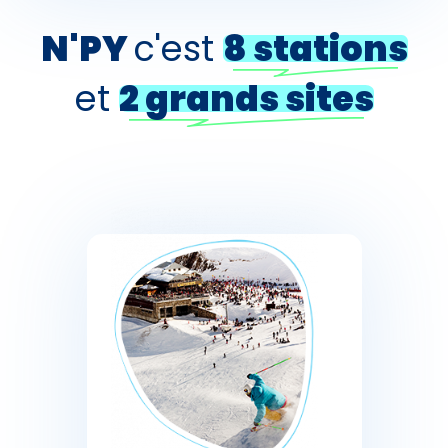
N'PY
c'est
8 stations
et
2 grands sites