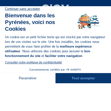
Disponible sur
App Store
A propos de N'PY
FAQ
Recrutement
Contact
Assurances
Espace Presse
Espace entreprises
Rejoindre la place de marché