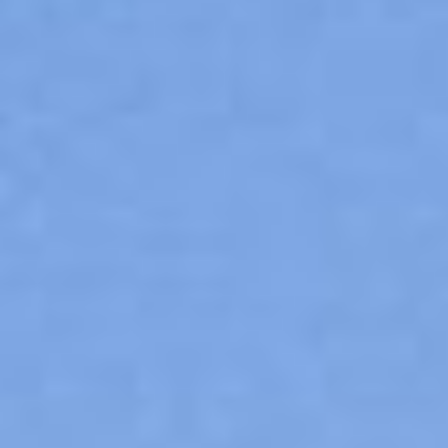
Skieurs
-
+
Adultes
Enfants
-
+
- de 17 ans
-
+
Etudiants
Avec assurance ?
?