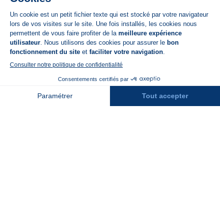
App Store
A propos de N'PY
FAQ
Recrutement
Contact
Assurances
Espace Presse
Espace entreprises
Rejoindre la place de marché
Stations des Pyrénées
Peyragudes
Piau Engaly
Pic du Midi