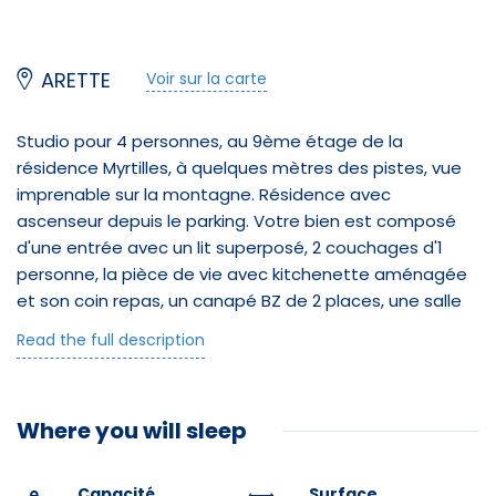
ARETTE
Voir sur la carte
Studio pour 4 personnes, au 9ème étage de la
résidence Myrtilles, à quelques mètres des pistes, vue
imprenable sur la montagne. Résidence avec
ascenseur depuis le parking. Votre bien est composé
d'une entrée avec un lit superposé, 2 couchages d'1
personne, la pièce de vie avec kitchenette aménagée
et son coin repas, un canapé BZ de 2 places, une salle
de bain avec WC et une loggia.
Read the full description
À votre disposition: casier à skis au RDC, Micro-Ondes.
Parkings gratuits au pied de la résidence.
Where you will sleep
Le logement est loué sans le linge de lit et les
serviettes de bain, merci de prévoir le nécessaire ou de
le louer.
Capacité
Surface