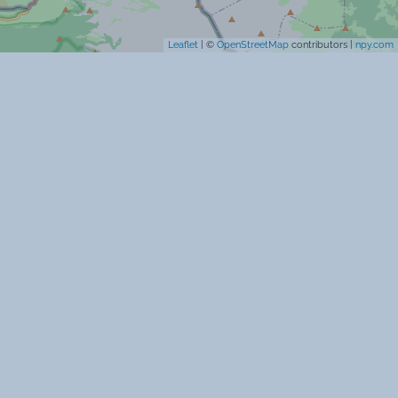
Leaflet
| ©
OpenStreetMap
contributors |
npy.com