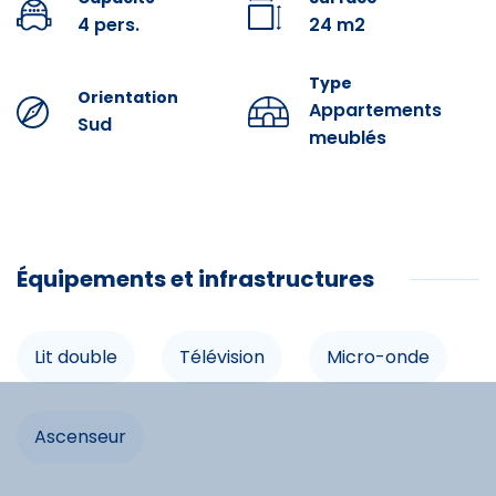
4 pers.
24 m2
Prestations optionnelles à réserver avant votre arrivée :
Draps : 10 € par lit.
Type
Orientation
Appartements
Kit Accueil (éponge, papier toilette, nettoyant
Sud
ménager, sac poubelle) : 3 €.
meublés
Serviettes : 9 € par personne.
Ménage Fin de séjour : 54 €.
Équipements et infrastructures
Équipements
Lit double
Télévision
Micro-onde
Lit double
Ascenseur
Commodités