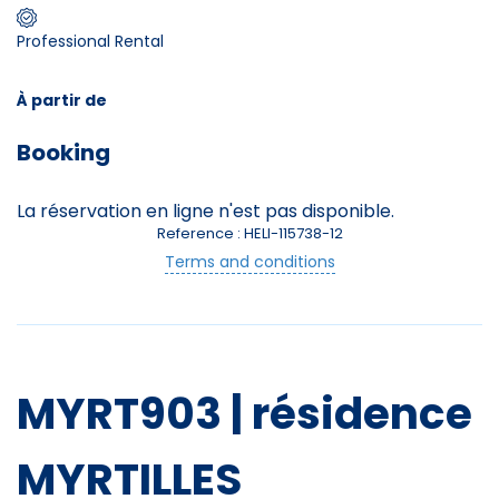
Professional Rental
Skieurs
-
+
Adultes
À partir de
Booking
Enfants
-
+
- de 17 ans
La réservation en ligne n'est pas disponible.
Reference : HELI-115738-12
-
+
Etudiants
Terms and conditions
Avec assurance ?
?
MYRT903 | résidence
MYRTILLES