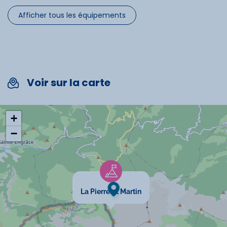
Afficher tous les équipements
Télévision
Micro-onde
Ascenseur
Voir sur la carte
Spécificités
+
−
Chèques vacances acceptés
Animaux interdits
Cartes bancaires acceptées
La Pierre St Martin