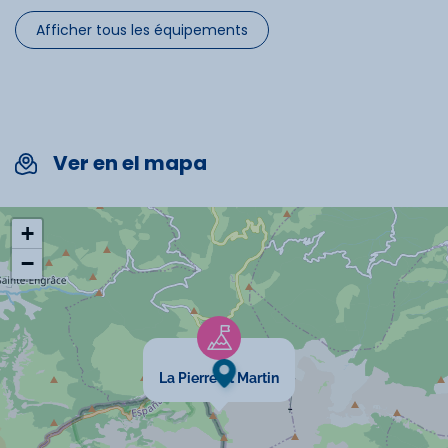
Afficher tous les équipements
Télévision
Micro-onde
Ascenseur
Ver en el mapa
Spécificités
+
−
Chèques vacances acceptés
Animaux interdits
Cartes bancaires acceptées
La Pierre St Martin