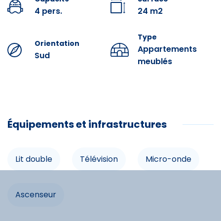
4 pers.
24 m2
Prestations optionnelles à réserver avant votre arrivée :
Draps : 10 € par lit.
Type
Orientation
Appartements
Kit Accueil (éponge, papier toilette, nettoyant
Sud
ménager, sac poubelle) : 3 €.
meublés
Serviettes : 9 € par personne.
Ménage Fin de séjour : 54 €.
Équipements et infrastructures
Équipements
Lit double
Télévision
Micro-onde
Lit double
Ascenseur
Commodités