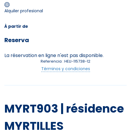
Alquiler profesional
Skieurs
-
+
Adultes
À partir de
Reserva
Enfants
-
+
- de 17 ans
La réservation en ligne n'est pas disponible.
Referencia : HELI-115738-12
-
+
Etudiants
Términos y condiciones
Avec assurance ?
?
MYRT903 | résidence
MYRTILLES