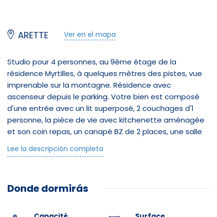
ARETTE
Ver en el mapa
Studio pour 4 personnes, au 9ème étage de la
résidence Myrtilles, à quelques mètres des pistes, vue
imprenable sur la montagne. Résidence avec
ascenseur depuis le parking. Votre bien est composé
d'une entrée avec un lit superposé, 2 couchages d'1
personne, la pièce de vie avec kitchenette aménagée
et son coin repas, un canapé BZ de 2 places, une salle
de bain avec WC et une loggia.
Lee la descripción completa
À votre disposition: casier à skis au RDC, Micro-Ondes.
Parkings gratuits au pied de la résidence.
Donde dormirás
Le logement est loué sans le linge de lit et les
serviettes de bain, merci de prévoir le nécessaire ou de
le louer.
Capacité
Surface