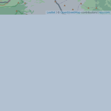
Leaflet
| ©
OpenStreetMap
contributors |
npy.com