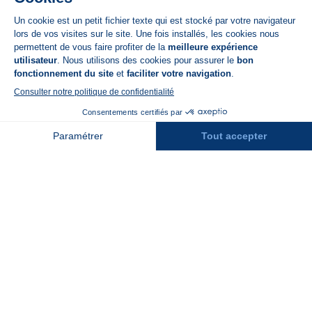
App Store
A propos de N'PY
FAQ
Recrutement
Contact
Assurances
Espace Presse
Espace entreprises
Rejoindre la place de marché
Stations des Pyrénées
Peyragudes
Piau Engaly
Pic du Midi