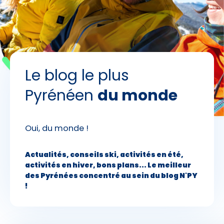
Skieurs
-
+
Adultes
Le blog le plus
Enfants
-
+
- de 17 ans
Pyrénéen
du monde
-
+
Etudiants
Oui, du monde !
Avec assurance ?
?
Actualités, conseils ski, activités en été,
activités en hiver, bons plans... Le meilleur
des Pyrénées concentré au sein du blog N'PY
!