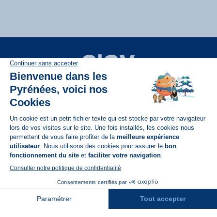
Disponible sur
App Store
A propos de N'PY
FAQ
Recrutement
Contact
Assurances
Espace Presse