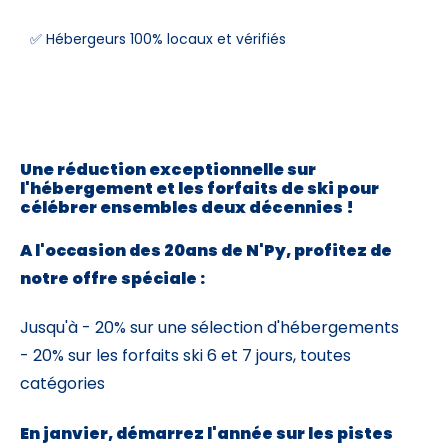
✅ Hébergeurs 100% locaux et vérifiés
Skieurs
-
+
Adultes
Enfants
-
+
- de 17 ans
Une réduction exceptionnelle sur
l'hébergement et les forfaits de ski pour
célébrer ensembles deux décennies !
-
+
Etudiants
A l'occasion des 20ans de N'Py, profitez de
Avec assurance ?
notre offre spéciale :
?
Jusqu'à - 20% sur une sélection d'hébergements
- 20% sur les forfaits ski 6 et 7 jours, toutes
catégories
En janvier, démarrez l'année sur les pistes