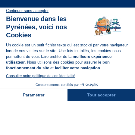
Disponible sur
App Store
A propos de N'PY
FAQ
Recrutement
Contact
Assurances
Espace Presse
Espace entreprises
Rejoindre la place de marché