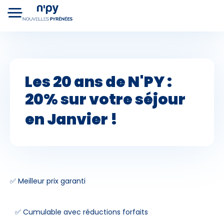
Choisissez
votre forfait
Les 20 ans de N'PY :
20% sur votre séjour
Hébergements
Cours de ski
Lo
Forfaits
en
Janvier !
✅ Meilleur prix garanti
Premier jour de ski
✅ Cumulable avec réductions forfaits