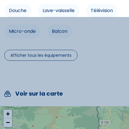
- Shops: 200m
Infrastructures
Douche
Lave-vaisselle
Télévision
- Pistes: 250m
- Ski schools: 100m
Balcon
Micro-onde
Balcon
Commodités
Afficher tous les équipements
Lave-vaisselle
Télévision
Micro-onde
Voir sur la carte
Spécificités
+
−
Animaux acceptés