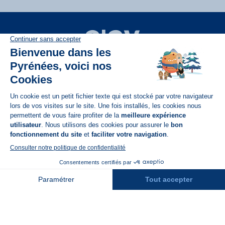
Disponible sur
App Store
A propos de N'PY
FAQ
Recrutement
Contact
Assurances
Espace Presse
Espace entreprises