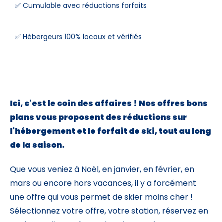
✅ Cumulable avec réductions forfaits
Skieurs
✅ Hébergeurs 100% locaux et vérifiés
-
+
Adultes
Enfants
-
+
- de 17 ans
Ici, c'est le coin des affaires ! Nos offres bons
-
+
Etudiants
plans vous proposent des réductions sur
l'hébergement et le forfait de ski, tout au long
Avec assurance ?
de la saison.
?
Que vous veniez à Noël, en janvier, en février, en
mars ou encore hors vacances, il y a forcément
une offre qui vous permet de skier moins cher !
Sélectionnez votre offre, votre station, réservez en