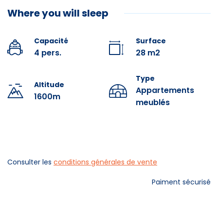
toilet.
Where you will sleep
Balcony with garden furniture.
Independent ski locker on first floor.
Capacité
Surface
Additional services: bed linen (16€/bed/change),
4 pers.
28 m2
towels (12€/person/change), beds made up on
arrival (10€/bed), end-of-stay cleaning (70€), to be
Type
booked and paid for directly at the residence
Altitude
Appartements
reception desk.
1600m
meublés
Consulter les
conditions générales de vente
Paiment sécurisé