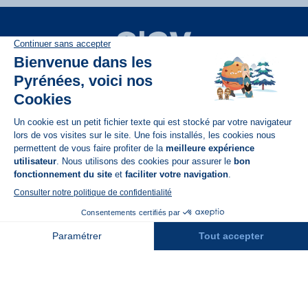
Disponible sur
App Store
A propos de N'PY
FAQ
Recrutement
Contact
Assurances
Espace Presse
Espace entreprises
Rejoindre la place de marché