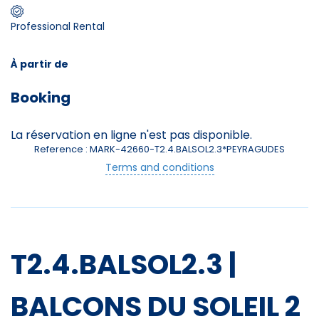
Professional Rental
Skieurs
-
+
Adultes
À partir de
Booking
Enfants
-
+
- de 17 ans
La réservation en ligne n'est pas disponible.
Reference : MARK-42660-T2.4.BALSOL2.3*PEYRAGUDES
-
+
Etudiants
Terms and conditions
Avec assurance ?
?
T2.4.BALSOL2.3 |
BALCONS DU SOLEIL 2