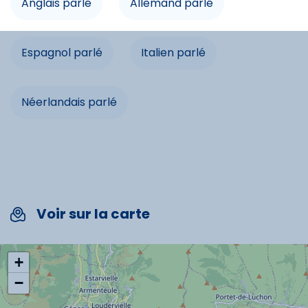
Anglais parlé
Allemand parlé
Spécificités
Espagnol parlé
Italien parlé
Chèques vacances acceptés
Animaux acceptés
Néerlandais parlé
Cartes bancaires acceptées
Voir sur la carte
+
−