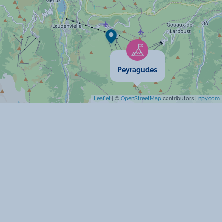
Peyragudes
Leaflet
| ©
OpenStreetMap
contributors |
npy.com