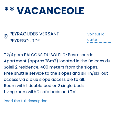
** VACANCEOLE
PEYRAGUDES VERSANT
Voir sur la
carte
PEYRESOURDE
T2/4pers BALCONS DU SOLEIL2-Peyresourde
Apartment (approx.28m2) located in the Balcons du
Soleil 2 residence, 400 meters from the slopes.
Free shuttle service to the slopes and ski-in/ski-out
access via a blue slope accessible to all.
Room with 1 double bed or 2 single beds.
Living room with 2 sofa beds and TV.
Kitchenette equipped with oven or microwave,
Read the full description
fridge, dishwasher and electric hotplates.
Bathroom with shower or bathtub and separate