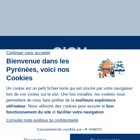
Disponible sur
App Store
A propos de N'PY
FAQ
Recrutement
Contact
Assurances