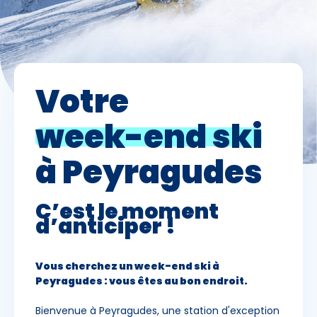
Skieurs
-
+
Adultes
Votre
Enfants
-
+
- de 17 ans
week-end ski
-
+
Etudiants
à Peyragudes
Avec assurance ?
C’est le moment
?
d’anticiper !
Vous cherchez un
week-end ski à
Peyragudes
: vous êtes au bon endroit.
Bienvenue à Peyragudes, une station d'exception