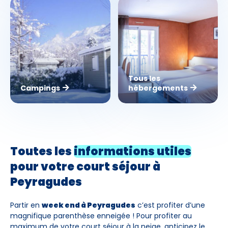
Tous les
Campings
hébergements
Toutes les
informations utiles
pour votre
court séjour à
Peyragudes
Partir en
week end à Peyragudes
c’est profiter d’une
magnifique parenthèse enneigée ! Pour profiter au
maximum de votre court séjour à la neige, anticipez le