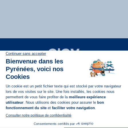
Disponible sur
App Store
A propos de N'PY
FAQ
Recrutement
Contact