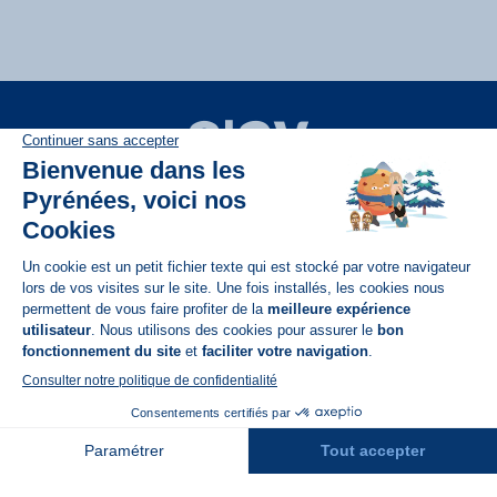
Disponible sur
App Store
A propos de N'PY
FAQ
Recrutement
Contact
Assurances
Espace Presse