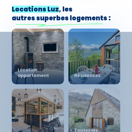
camping !
sociaux N'PY, par téléphone et par
Locations Luz
, les
mail.
autres superbes logements
:
Location
appartement
Résidences
Toutes les