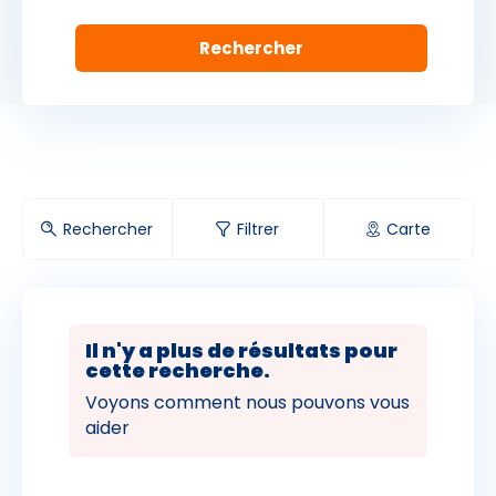
-
+
rtements meublés
s
Rechercher
Filtrer
Carte
res d'hôtes
ings
Il n'y a plus de résultats pour
cette recherche.
Voyons comment nous pouvons vous
aider