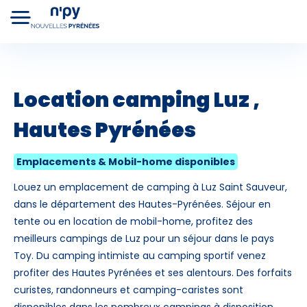
+
Choisissez
votre forfait
−
Location camping
Luz
,
Hautes Pyrénées
Hébergements
Cours de ski
Lo
Forfaits
Emplacements & Mobil-home disponibles
Louez un emplacement de camping à Luz Saint Sauveur,
dans le département des Hautes-Pyrénées. Séjour en
tente ou en location de mobil-home, profitez des
meilleurs campings de Luz pour un séjour dans le pays
Toy. Du camping intimiste au camping sportif venez
profiter des Hautes Pyrénées et ses alentours. Des forfaits
Premier jour de ski
curistes, randonneurs et camping-caristes sont