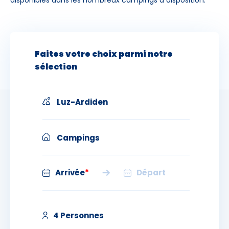
disponibles dans les nombreux campings à disposition.
Skieurs
-
+
Adultes
Faites votre choix parmi notre
sélection
Enfants
-
+
- de 17 ans
Luz-Ardiden
-
+
Etudiants
Campings
Avec assurance ?
?
Luz et alentours
Arrivée
*
Départ
Luz et ses villages
4 Personnes