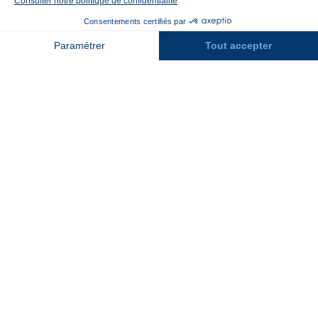
Contact
Assurances
Espace Presse
Espace entreprises
Leaflet
| © CartoDB
Rejoindre la place de marché
Stations des Pyrénées
Peyragudes
Piau Engaly
Pic du Midi
Grand Tourmalet
Luz Ardiden
Cauterets
Gourette