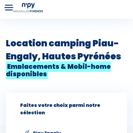
+
Choisissez
votre forfait
−
Location camping Piau-
Engaly, Hautes Pyrénées
Hébergements
Cours de ski
Lo
Forfaits
Emplacements & Mobil-home
disponibles
Faites votre choix parmi notre
sélection
Premier jour de ski