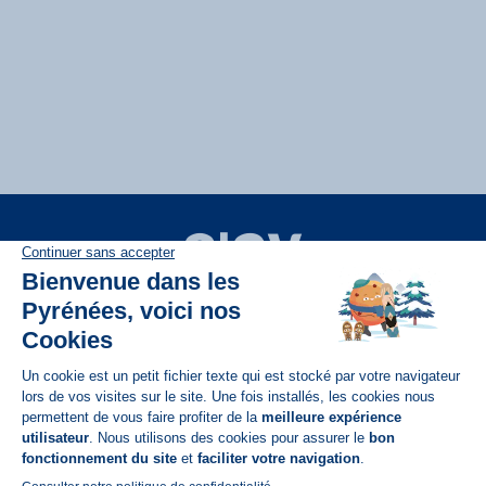
Disponible sur
App Store
A propos de N'PY
FAQ
Recrutement