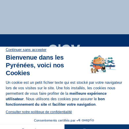
Disponible sur
App Store
A propos de N'PY
FAQ
Recrutement
Contact