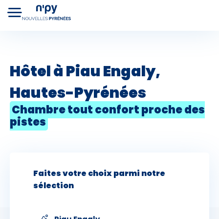
+
Choisissez
votre forfait
−
Hôtel à Piau Engaly,
Hautes-Pyrénées
Hébergements
Cours de ski
Lo
Forfaits
Chambre tout confort proche des
pistes
Faites votre choix parmi notre
sélection
Premier jour de ski