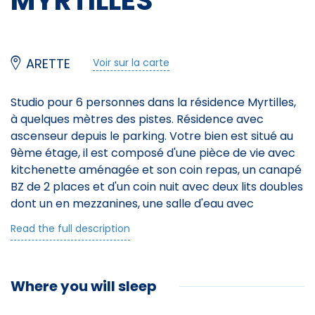
MYRTILLES
ARETTE
Voir sur la carte
Studio pour 6 personnes dans la résidence Myrtilles,
à quelques mètres des pistes. Résidence avec
ascenseur depuis le parking. Votre bien est situé au
9ème étage, il est composé d'une pièce de vie avec
kitchenette aménagée et son coin repas, un canapé
BZ de 2 places et d'un coin nuit avec deux lits doubles
dont un en mezzanines, une salle d'eau avec
rangement, WC indépendant.
Read the full description
À votre disposition: casier à skis au RDC, Micro-
Ondes, lave vaisselle
Parkings gratuits au pied de la résidence.
Where you will sleep
Le logement est loué sans le linge de lit et les
serviettes de bain, merci de prévoir le nécessaire ou