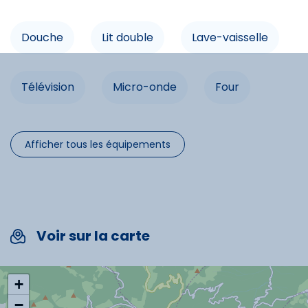
Douche
Lit double
Lave-vaisselle
Commodités
Lave-vaisselle
Télévision
Micro-onde
Four
Télévision
Ascenseur
Micro-onde
Afficher tous les équipements
Four
Ascenseur
Voir sur la carte
Spécificités
+
Chèques vacances acceptés
−