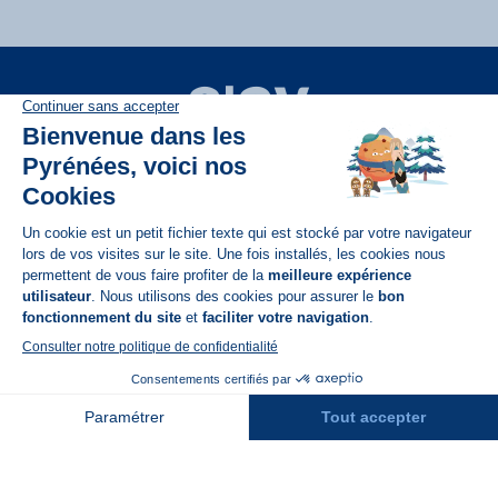
Disponible sur
App Store
A propos de N'PY
FAQ
Recrutement
Contact
Assurances
Espace Presse
Espace entreprises