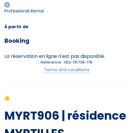
Professional Rental
Skieurs
-
+
Adultes
À partir de
Booking
Enfants
-
+
- de 17 ans
La réservation en ligne n'est pas disponible.
Reference : HELI-115738-178
-
+
Etudiants
Terms and conditions
Avec assurance ?
?
MYRT906 | résidence