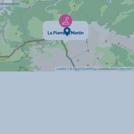
Animaux interdits
Cartes bancaires acceptées
La Pierre St Martin
Leaflet
| ©
OpenStreetMap
contributors |
npy.com