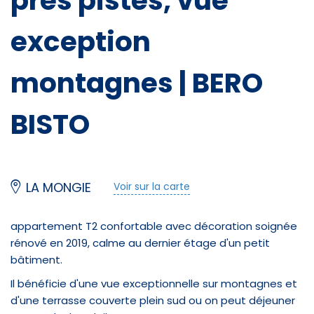
près pistes, vue
exception
montagnes | BERO
BISTO
Restauration
Restaurant (carte)
LA MONGIE
Voir sur la carte
Brasserie
appartement T2 confortable avec décoration soignée
Crêperie
rénové en 2019, calme au dernier étage d'un petit
bâtiment.
Restauration rapide (snack)
Il bénéficie d'une vue exceptionnelle sur montagnes et
Restauration traditionnelle
d'une terrasse couverte plein sud ou on peut déjeuner