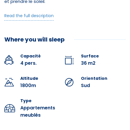
et prendre le soleil.
Pizzeria
Les pistes Sud sont à 300ms et le retour skis aux pieds
Read the full description
Alimentation
est possible.
Parking extérieur possible sur voie privée à 30ms ou
Cafétéria
parking public P3 à 100ms desservi par les fréquentes
Where you will sleep
navettes gratuites de circulation de La Mongie.
Équipements
Un local à skis fermé est disponible au rez de chaussée
Capacité
Surface
du bâtiment.
4 pers.
36 m2
L'appartement se compose d'une entrée avec grand
Salle de bain
placard de rangement pour vêtements et chaussures.
Altitude
Orientation
Douche
1800m
Sud
Un grand séjour avec canapé convertible, 2 loveuses , 2
chaises , Console-table pouvant recevoir 6 couverts,
Lit double
Tables basses , télévision, radio, buffet bas et coffre
Type
ancien.
Appartements
Séche cheveux
meublés
Une chambre indépendante avec lit en 140 et
Lecteur DVD
commode.