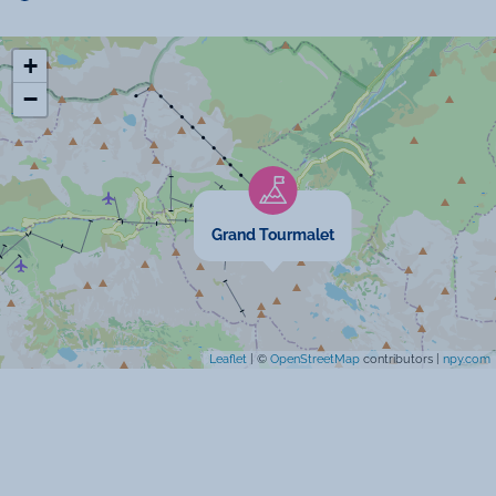
Ski alpin
Ski de fond
+
−
Commodités
Lave-vaisselle
Grand Tourmalet
Télévision
Chauffage
Location de linge
Leaflet
| ©
OpenStreetMap
contributors |
npy.com
Micro-onde
Congélateur