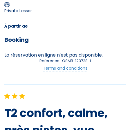
Private Lessor
Skieurs
-
+
Adultes
À partir de
Booking
Enfants
-
+
- de 17 ans
La réservation en ligne n'est pas disponible.
Reference : OSMB-123728-1
Avec assurance ?
Terms and conditions
?
T2 confort, calme,