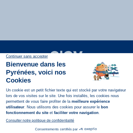
Disponible sur
App Store
A propos de N'PY
FAQ
Recrutement
Contact