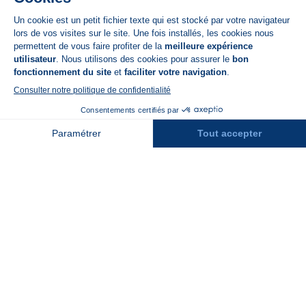
App Store
A propos de N'PY
FAQ
Recrutement
Contact
Assurances
Espace Presse
Espace entreprises
Rejoindre la place de marché
Stations des Pyrénées
Peyragudes
Piau Engaly
Pic du Midi