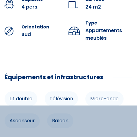
le louer.
4 pers.
24 m2
Prestations optionnelles à réserver avant votre arrivée :
Type
Orientation
Draps : 10 € par lit.
Appartements
Sud
Kit Accueil (éponge, papier toilette, nettoyant
meublés
ménager, sac poubelle) : 3 €.
Serviettes : 9 € par personne.
Ménage Fin de séjour : 54 €.
Équipements
Équipements et infrastructures
Lit double
Lit double
Télévision
Micro-onde
Infrastructures
Ascenseur
Balcon
Balcon