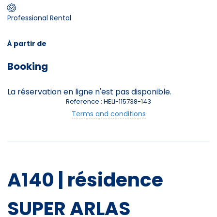
Professional Rental
Skieurs
-
+
Adultes
À partir de
Booking
Enfants
-
+
- de 17 ans
La réservation en ligne n'est pas disponible.
Reference : HELI-115738-143
-
+
Etudiants
Terms and conditions
Avec assurance ?
?
A140 | résidence
SUPER ARLAS