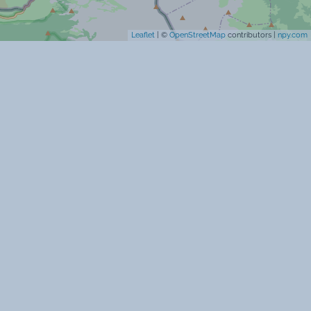
Leaflet
| ©
OpenStreetMap
contributors |
npy.com