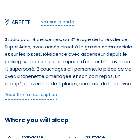
ARETTE
Voir sur la carte
Studio pour 4 personnes, au 3° étage de la résidence
Super Arlas, avec accès direct à la galerie commerciale
et sur les pistes. Résidence avec ascenseur depuis le
parking. Votre bien est composé d'une entrée avec un
lit superposé, 2 couchages d'1 personne, la pièce de vie
avec kitchenette aménagée et son coin repas, un
canapé convertible de 2 places, une salle de bain avec
WC et un balcon vue pistes.
Read the full description
À votre disposition: casier à skis au RDC, Micro
Onde/Grill.
Where you will sleep
Parkings gratuits au pied de la résidence.
Le logement est loué sans le linge de lit et les
serviettes de bain, merci de prévoir le nécessaire ou de
Capacité
Surface