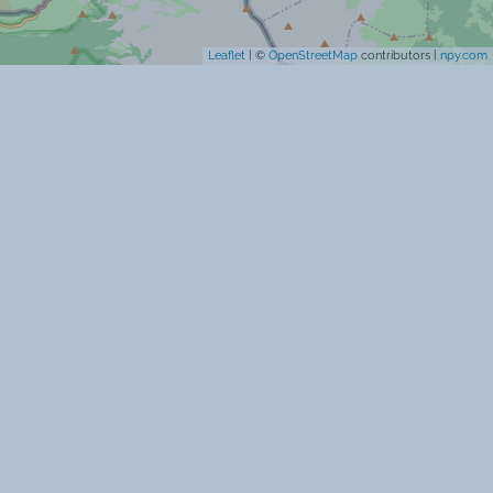
Leaflet
| ©
OpenStreetMap
contributors |
npy.com