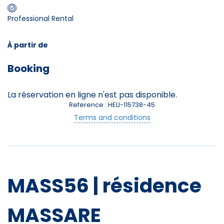
Professional Rental
Skieurs
-
+
Adultes
À partir de
Booking
Enfants
-
+
- de 17 ans
La réservation en ligne n'est pas disponible.
Reference : HELI-115738-45
-
+
Etudiants
Terms and conditions
Avec assurance ?
?
MASS56 | résidence
MASSARE