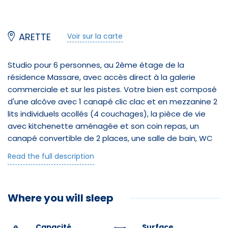
ARETTE
Voir sur la carte
Studio pour 6 personnes, au 2ème étage de la
résidence Massare, avec accès direct à la galerie
commerciale et sur les pistes. Votre bien est composé
d'une alcôve avec 1 canapé clic clac et en mezzanine 2
lits individuels acollés (4 couchages), la pièce de vie
avec kitchenette aménagée et son coin repas, un
canapé convertible de 2 places, une salle de bain, WC
indépendant et un balcon vue pistes.
Read the full description
À votre disposition: casier à skis au RDC, Micro-
Ondes/Grill, Mini Four, lecteur DVD, services
Raclette/Pierrade et Fondue.
Where you will sleep
Parkings gratuits proches de la résidence.
Le logement est loué sans le linge de lit et les
Capacité
Surface