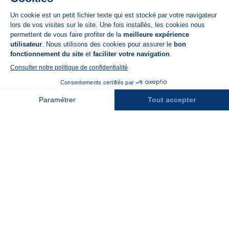
App Store
A propos de N'PY
FAQ
Recrutement
Contact
Assurances
Espace Presse
Espace entreprises
Rejoindre la place de marché
Stations des Pyrénées
Peyragudes
Piau Engaly
Pic du Midi