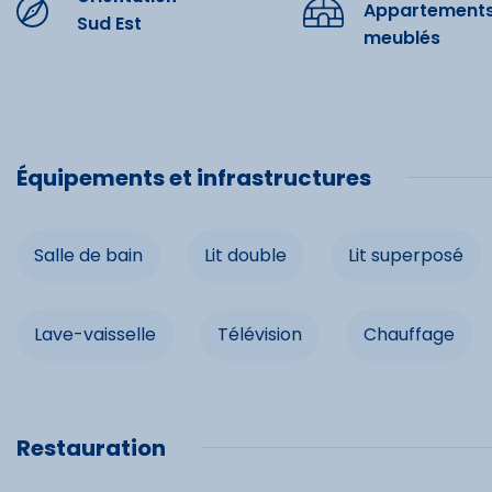
Appartement
Sud Est
Salle de b
meublés
Lit super
Lecteur 
Équipements et infrastructures
Infrast
Salle de bain
Lit double
Lit superposé
Espace n
Lave-vaisselle
Télévision
Chauffage
Loisirs
Four
Prise TV
Ascenseur
Espace 
Restauration
Randonn