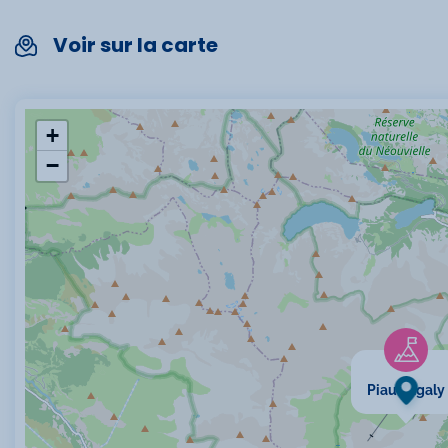
Voir sur la carte
Animaux i
Vue sur le
+
−
Piau Engaly