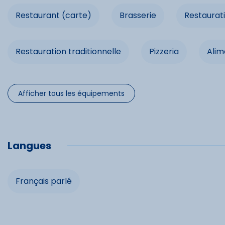
Commerc
Restaurant (carte)
Brasserie
Restaurat
Ski alpin
Restauration traditionnelle
Pizzeria
Alim
Commo
Repas froids à emporter
Restauration possible
Afficher tous les équipements
Lave-vais
Chauffag
Langues
Micro-on
Prise TV
Français parlé
Spécifi