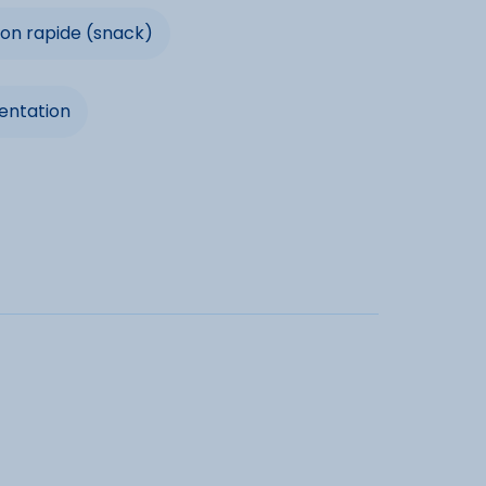
es
Espace aquatique
ion rapide (snack)
Ski de fond
entation
dités
 sur place
selle
Télévision
e
TV Satellite
de
Four
Ascenseur
cités