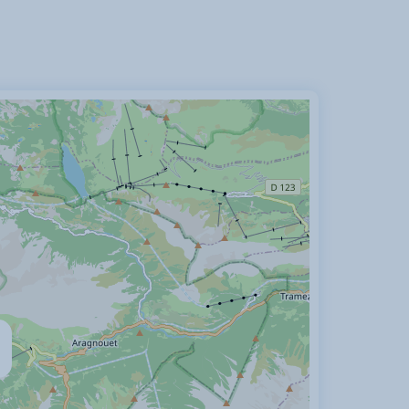
nterdits
WC hors salle de bain
s pistes de ski