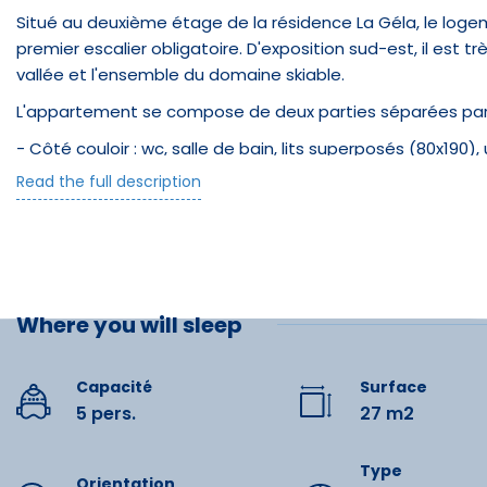
Situé au deuxième étage de la résidence La Géla, le loge
premier escalier obligatoire. D'exposition sud-est, il est t
vallée et l'ensemble du domaine skiable.
L'appartement se compose de deux parties séparées par 
Restau
- Côté couloir : wc, salle de bain, lits superposés (80x190
et placard à chaussures.
Read the full description
Restauran
- Côté balcon : pièce à vivre avec cuisine équipée ouvert
armoire, banquette clic clac 140x190, fauteuil et télévision
Restaurat
Au rez-de-chaussée, local pour entreposer, obligatoirement
Pizzeria
Where you will sleep
Repas fro
Capacité
Surface
5 pers.
27 m2
Équipe
Type
Orientation