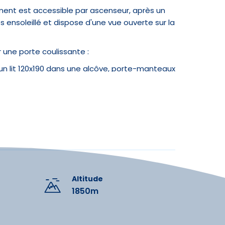
ment est accessible par ascenseur, après un
rès ensoleillé et dispose d'une vue ouverte sur la
une porte coulissante :
ration
), un lit 120x190 dans une alcôve, porte-manteaux
t (carte)
Brasserie
e, table avec rallonge pour 4/5 personnes,
 (tnt / canal+ / bein sport)
ion rapide (snack)
Restauration traditionnelle
, le matériel de ski.
Alimentation
ids à emporter
Restauration possible sur pl
Altitude
1850m
ments