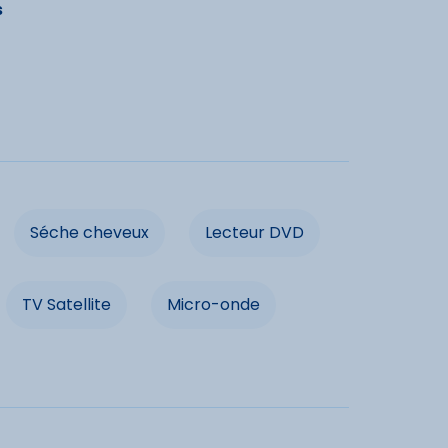
s
ain
Lit double
posé
Séche cheveux
DVD
ructures
Séche cheveux
Lecteur DVD
on fumeurs
Balcon
TV Satellite
Micro-onde
 à proximité
non fumeurs
Balcon
ée
VTT