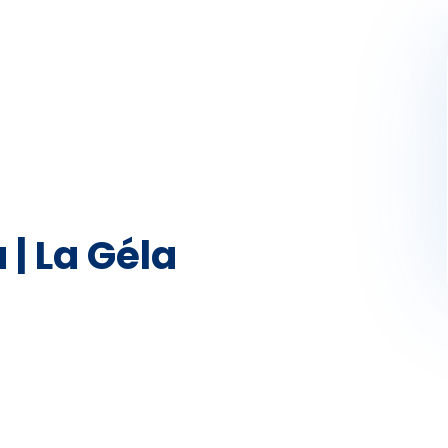
Activités
Skibus
Offres spéciales
Premier jour de ski
 | La Géla