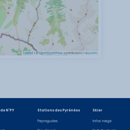
Leaflet
| ©
OpenStreetMap
contributors |
npy.com
 de N'PY
Stations des Pyrénées
Skier
Peyragudes
Infos neige