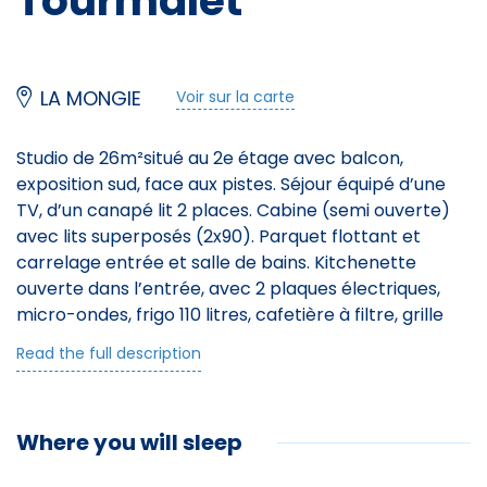
Tourmalet
LA MONGIE
Voir sur la carte
Studio de 26m²situé au 2e étage avec balcon,
exposition sud, face aux pistes. Séjour équipé d’une
TV, d’un canapé lit 2 places. Cabine (semi ouverte)
avec lits superposés (2x90). Parquet flottant et
carrelage entrée et salle de bains. Kitchenette
ouverte dans l’entrée, avec 2 plaques électriques,
micro-ondes, frigo 110 litres, cafetière à filtre, grille
pain et bouilloire. Salle d’eau comprenant : douche,
Read the full description
lavabo et toilettes. Casier à ski en face du studio.
La résidence Mongie Tourmalet est idéalement
située aux pieds des pistes, Immeuble des années 70,
Where you will sleep
de prestations simples, comportant plus de 600
logements. Deux étages de galeries marchandes :