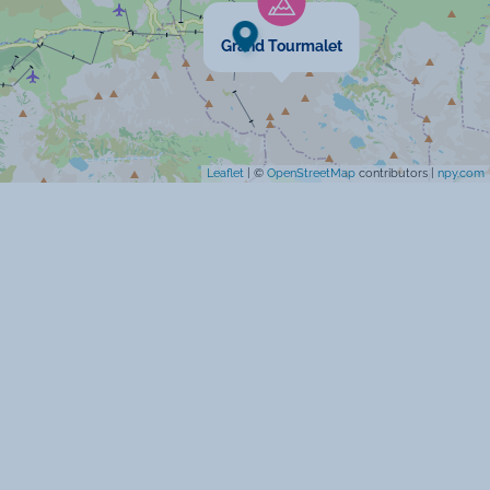
Grand Tourmalet
Leaflet
| ©
OpenStreetMap
contributors |
npy.com