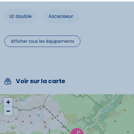
Lit double
Lit double
Ascenseur
Commodités
Afficher tous les équipements
Ascenseur
Spécificités
Voir sur la carte
Chèques vacances acceptés
Animaux interdits
+
−
Cartes bancaires acceptées