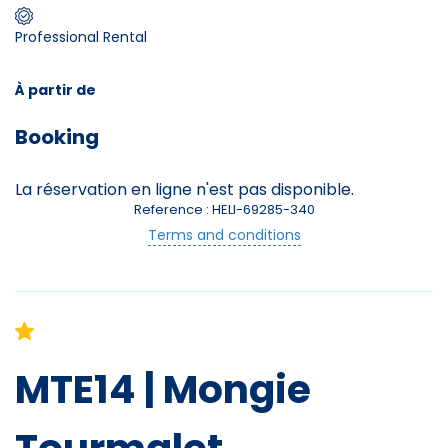
Professional Rental
Skieurs
-
+
Adultes
À partir de
Booking
Enfants
-
+
- de 17 ans
La réservation en ligne n'est pas disponible.
Reference : HELI-69285-340
Avec assurance ?
Terms and conditions
?
MTE14 | Mongie