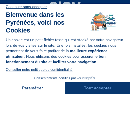
Disponible sur
App Store
A propos de N'PY
FAQ
Recrutement
Contact
Assurances
Espace Presse
Espace entreprises
Rejoindre la place de marché
Stations des Pyrénées