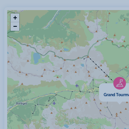
+
−
Grand Tourm