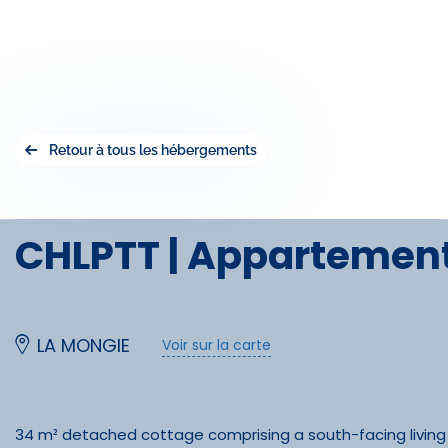
Retour à tous les hébergements
CHLPTT | Appartement
LA MONGIE
Voir sur la carte
34 m² detached cottage comprising a south-facing living 