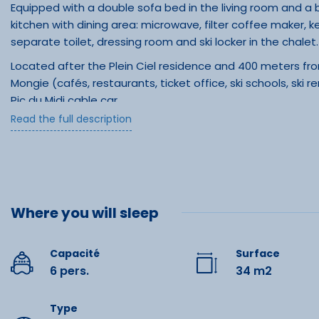
Equipped with a double sofa bed in the living room and 
kitchen with dining area: microwave, filter coffee maker, 
separate toilet, dressing room and ski locker in the chal
Located after the Plein Ciel residence and 400 meters fr
Mongie (cafés, restaurants, ticket office, ski schools, ski
Pic du Midi cable car.
Read the full description
At an altitude of 1800 meters, La Mongie is one of the tw
area.
At Bagnères-de-Bigorre, you can enjoy thermal waters at
Optional services +: rental of sheets and towels, end-of-s
Euro per credit card imprint.
Where you will sleep
Tourist tax not included for over 18s.
Capacité
Surface
6 pers.
34 m2
Équipe
Type