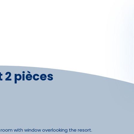
Activités
Skibus
Offres spéciales
Premier jour de ski
 2 pièces
room with window overlooking the resort.