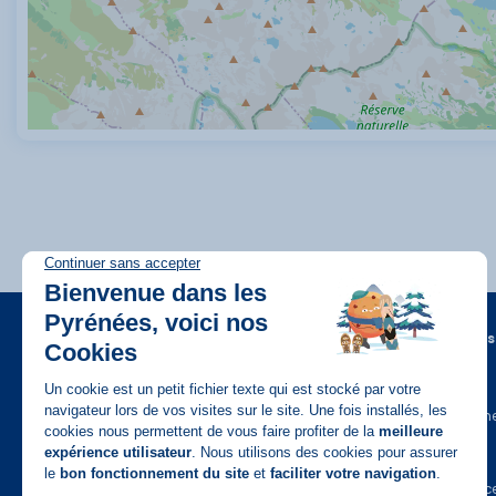
A propos
FAQ
Recrutem
Disponible sur
App Store
Contact
Assuranc