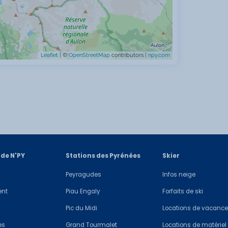
Leaflet
| ©
OpenStreetMap
contributors |
npy.com
 de N'PY
Stations des Pyrénées
Skier
Peyragudes
Infos neige
ent
Piau Engaly
Forfaits de ski
Pic du Midi
Locations de vacanc
es
Grand Tourmalet
Locations de matériel