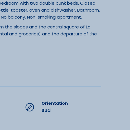
a bedroom with two double bunk beds. Closed
kettle, toaster, oven and dishwasher. Bathroom,
et. No balcony. Non-smoking apartment.
om the slopes and the central square of La
 rental and groceries) and the departure of the
o resorts that make up the Grand Tourmalet ski
 the Aquensis spa.
tay cleaning. Pets not allowed. Deposit: 260
Orientation
Sud
ments