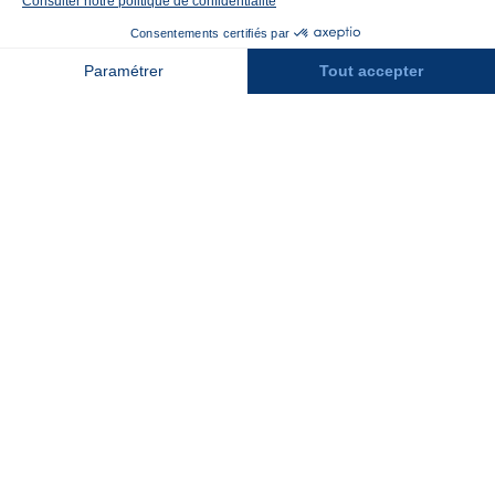
Contact
Assurances
Espace Presse
Espace entreprises
Rejoindre la place de marché
Stations des Pyrénées
Peyragudes
Piau Engaly
Pic du Midi
Grand Tourmalet
Luz Ardiden
Cauterets
Gourette