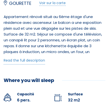
GOURETTE
Voir sur la carte
Appartement rénové situé au 6ème étage d'une
résidence avec ascenseur. Le balcon a une exposition
plein sud et une vue dégagée sur les pistes de skis.
Surface de 32 m2. Séjour se compose d'une télévision,
un canapé lit pour 2 personnes, un écran plat, un coin
repas. Il donne sur une kitchenette équipée de 3
plaques à induction, un micro ondes, un four, un
réfrigérateur, une cafetière électrique, un grille pain, une
Read the full description
bouilloire ainsi qu'un lave vaisselle. Une alcôve avec 2 lits
superposés pour 2 personnes. Une chambre occulte
avec un lit double pour 2 personnes et une télévision.
Where you will sleep
Une salle d’eau avec une douche un lavabo, un miroir
puis un lave linge combiné sèche linge. Les WC sont
séparés.
Capacité
Surface
6 pers.
32 m2
Animaux non acceptés.