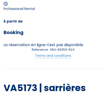
Professional Rental
Skieurs
-
+
Adultes
À partir de
Booking
Enfants
-
+
- de 17 ans
La réservation en ligne n'est pas disponible.
Reference : HELI-69353-624
-
+
Etudiants
Terms and conditions
Avec assurance ?
?
VA5173 | sarrières