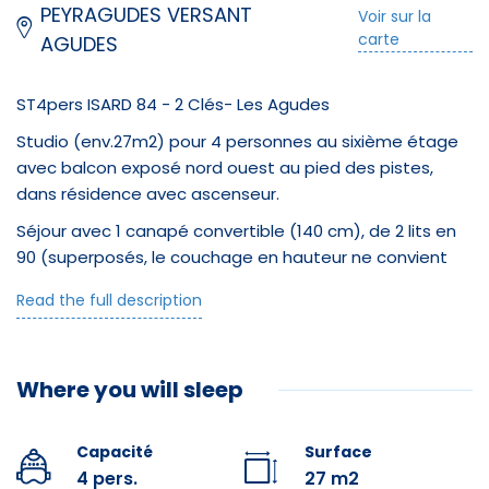
PEYRAGUDES VERSANT
Voir sur la
carte
AGUDES
ST4pers ISARD 84 - 2 Clés- Les Agudes
Studio (env.27m2) pour 4 personnes au sixième étage
avec balcon exposé nord ouest au pied des pistes,
dans résidence avec ascenseur.
Séjour avec 1 canapé convertible (140 cm), de 2 lits en
90 (superposés, le couchage en hauteur ne convient
pas aux enfants de moins de 6 ans) et télévision.
Read the full description
Cuisine équipée d'une cuisinière avec four, micro ondes,
réfrigérateur, séparée du coin repas par un bar
américain.
Where you will sleep
Salle de bain avec douche et WC
Casier à ski indépendant au rez-de-chaussée.
Capacité
Surface
4 pers.
27 m2
Possibilité d'avoir un accès wifi dans l'appartement