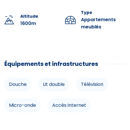
(payant)
Type
Services à la demande à régler sur place : location linge
Altitude
Appartements
de lit ou de toilettes, parking souterrain, taxe animale,
1600m
meublés
ménage de fin de séjour, lit bébé, chaise haute, box
wifi…Pensez à les réserver avant votre séjour!!
Équipements et infrastructures
Douche
Lit double
Télévision
Micro-onde
Accès internet
Restauration