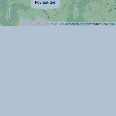
Peyragudes
Leaflet
| ©
OpenStreetMap
contributors |
npy.com