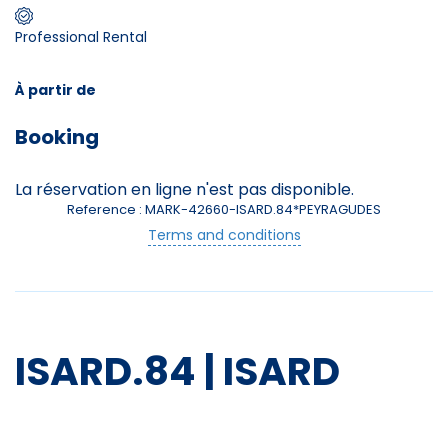
Professional Rental
Skieurs
-
+
Adultes
À partir de
Booking
Enfants
-
+
- de 17 ans
La réservation en ligne n'est pas disponible.
Reference : MARK-42660-ISARD.84*PEYRAGUDES
-
+
Etudiants
Terms and conditions
Avec assurance ?
?
ISARD.84 | ISARD