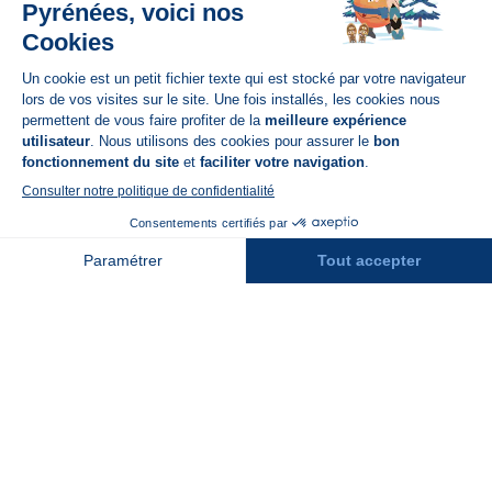
Disponible sur
App Store
A propos de N'PY
FAQ
Recrutement
Contact
Assurances
Espace Presse
Espace entreprises
Rejoindre la place de marché
Stations des Pyrénées
Peyragudes
Piau Engaly