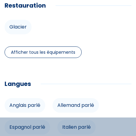
Glacier
Restauration
Équipements
Glacier
Douche
Afficher tous les équipements
Lit double
Infrastructures
Langues
Accès internet
Anglais parlé
Allemand parlé
Commodités
Espagnol parlé
Italien parlé