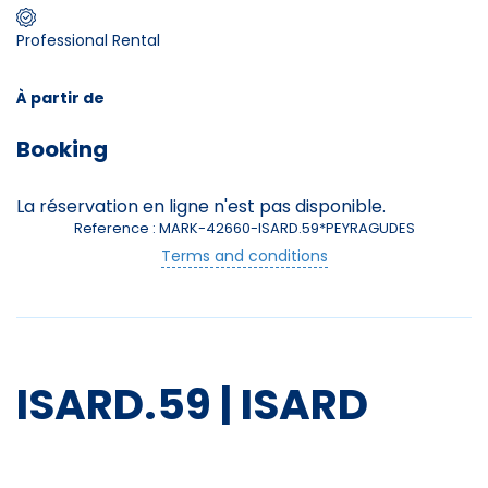
Professional Rental
Skieurs
-
+
Adultes
À partir de
Booking
Enfants
-
+
- de 17 ans
La réservation en ligne n'est pas disponible.
Reference : MARK-42660-ISARD.59*PEYRAGUDES
-
+
Etudiants
Terms and conditions
Avec assurance ?
?
ISARD.59 | ISARD