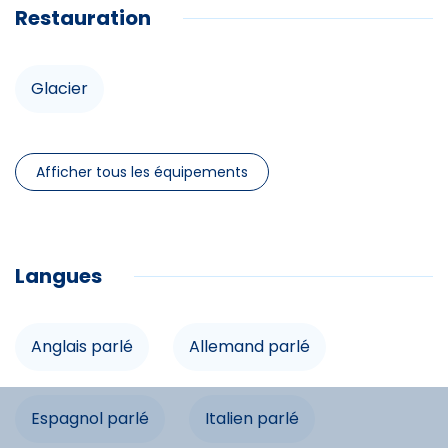
Restauration
Équipements
Glacier
Douche
Lit double
Afficher tous les équipements
Infrastructures
Langues
Accès internet
Balcon
Anglais parlé
Allemand parlé
Commodités
Espagnol parlé
Italien parlé