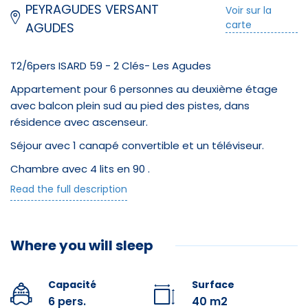
PEYRAGUDES VERSANT
Voir sur la
carte
AGUDES
T2/6pers ISARD 59 - 2 Clés- Les Agudes
Appartement pour 6 personnes au deuxième étage
avec balcon plein sud au pied des pistes, dans
résidence avec ascenseur.
Séjour avec 1 canapé convertible et un téléviseur.
Chambre avec 4 lits en 90 .
Read the full description
Cuisine équipée d'une cuisinière avec four, réfrigérateur,
micro-ondes, séparée du coin repas par un bar
américain.
Where you will sleep
Salle de bain avec douche et wc .
Casier à ski indépendant au rez-de-chaussée.
Capacité
Surface
Possibilité d'avoir un accès wifi dans l'appartement
6 pers.
40 m2