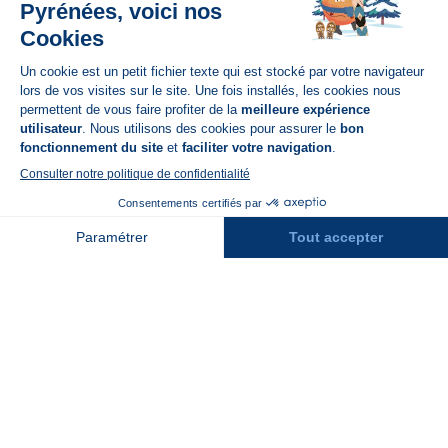
Disponible sur
App Store
A propos de N'PY
FAQ
Recrutement
Contact
Assurances
Espace Presse
Espace entreprises
Rejoindre la place de marché
Stations des Pyrénées
Peyragudes
Piau Engaly