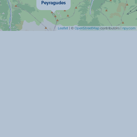
Peyragudes
Leaflet
| ©
OpenStreetMap
contributors |
npy.com