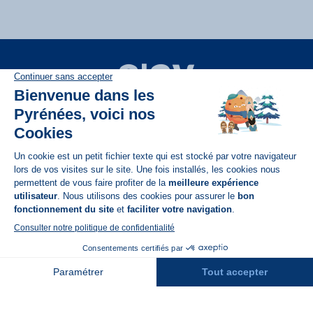
Disponible sur
App Store
A propos de N'PY
FAQ
Recrutement
Contact
Assurances
Espace Presse