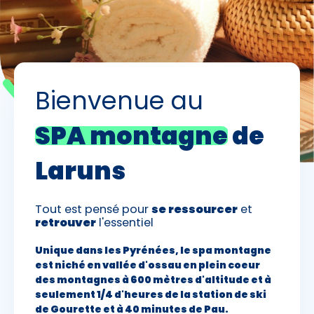
Skieurs
-
+
Adultes
Bienvenue au
Enfants
-
+
- de 17 ans
SPA montagne
de
-
+
Etudiants
Laruns
Avec assurance ?
Tout est pensé pour
se ressourcer
et
?
retrouver
l'essentiel
Unique dans les Pyrénées, le spa montagne
est niché en vallée d'ossau en plein coeur
des montagnes à 600 mètres d'altitude et à
seulement 1/4 d'heures de la station de ski
de Gourette et à 40 minutes de Pau.