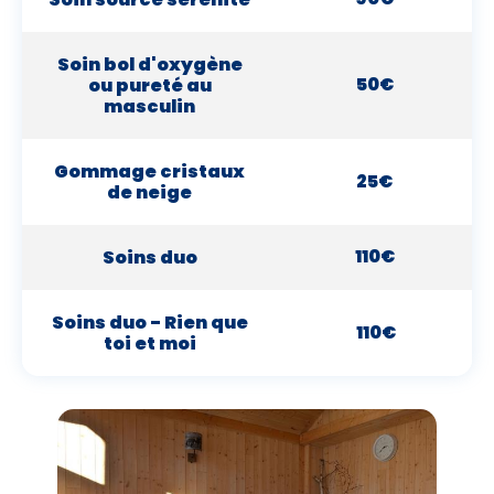
Soin bol d'oxygène
50€
ou pureté au
masculin
Gommage cristaux
25€
de neige
110€
Soins duo
Soins duo - Rien que
110€
toi et moi