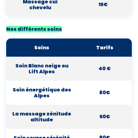
Massage cui
15€
chevelu
Nos différents soins
Soins
Tarifs
Soin Blanc neige ou
40 €
Lift Alpes
Soin énergétique des
80€
Alpes
La massage zénitude
50€
altitude
90€
Soin source sérénité