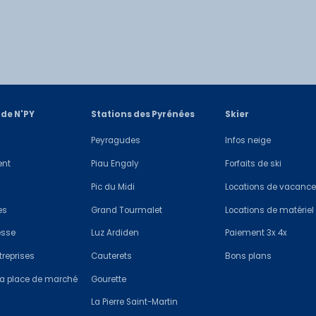
.
 72 72 22 45
appel non surtaxé
a modification
, par l’employeur de l’Assuré de la date des c
otre Pass Pic du Midi
en ligne
. Une fois la réservation effectuée
 l'assurance annulation N'PY,
l'assurance tranquilité
.
lablement à l’inscription au Voyage. La garantie est accordée
resse
e confirmation avec votre billet électronique en pièce jointe. 
www.grassavoye-montagne.com
 à l’exclusion des personnes pour lesquelles la validation d’un
t sur votre téléphone ou bien de l'imprimer. Le jour de votre visit
, modifier et/ou supprimer leurs congés n’est pas nécessaire 
vous avez connaissance du sinistre, sauf cas fortuit ou de fo
é et vous accéderez au site.
 de N'PY
Stations des Pyrénées
Skier
s et représentants légaux d’entreprise). La garantie ne s’app
subit un préjudice du fait de la déclaration tardive, vous perdez 
Peyragudes
Infos neige
 contrat est l’entreprise qui modifie les congés.
 votre déclaration tout document et toute information permettan
ent
Piau Engaly
Forfaits de ski
tionnelle
, dès le 1er jour, des voies ferroviaires empruntées p
on et d’évaluer le montant de votre indemnisation)
Pic du Midi
Locations de vacanc
 accordée UNIQUEMENT en cas de fermeture des voies suite à 
es
Grand Tourmalet
Locations de matériel
s dépassant 100 km/h, neige sur les voies, problèmes électriqu
esse
Luz Ardiden
Paiement 3x 4x
es et non prévues.
treprises
Cauterets
Bons plans
 la place de marché
Gourette
s, vous trouverez ici le détails des garanties de cette assura
La Pierre Saint-Martin