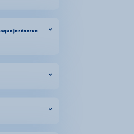
 réservation
re de vacances),
s ski, transport...
rsque je réserve
e ski, du matériel
e sont:
ulation du ou des
in notoire ou
tons à consulter
. Si l’Assuré ne
vent pas la