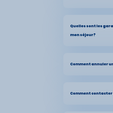
en ligne, soit par le bi
directement au prestat
Hébergement (apparteme
location de matériel, cou
Quelles sont les gar
mon séjour?
Lors de la réservation su
sportif et d’autres act
Comment annuler un
assurance annulation a
D'une manière générale
-
une Incapacité te
prestataires pour lesqu
Comment contacter un
partenaire de P.A.C.S.,
ces conditions pour sa
peut pas établir la réal
Vous pouvez contacter 
matérialité des faits,