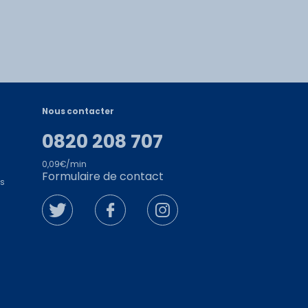
ongés payés qu’il
 sur internet,
 aux
Vous n'aurez plus
 supérieur
e, à la billetterie,
(ex : les cadres
rce majeure. Passé
Nous contacter
lique pas quand le
tout droit à
0820 208 707
t de justifier le
0,09€/min
ar le TRAIN DE LA
Formulaire de contact
es
des orages
es ou opérations
nce
ici