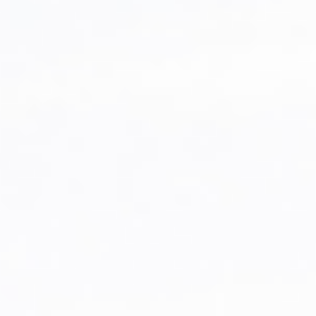
Enfants
-
+
- de 17 ans
-
+
Etudiants
Avec assurance ?
?