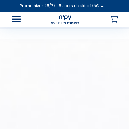
Promo hiver 26/27 : 6 Jours de ski = 175€ →