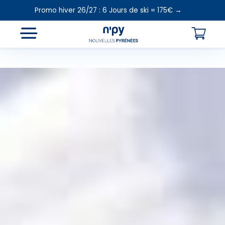
Promo hiver 26/27 : 6 Jours de ski = 175€ →