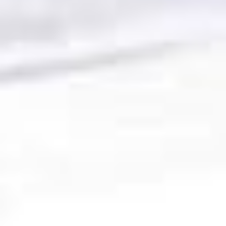
Enfants
-
+
- de 17 ans
-
+
Etudiants
Avec assurance ?
?