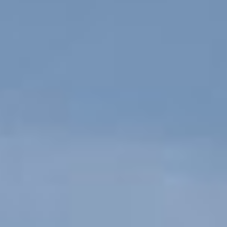
Enfants
-
+
- de 17 ans
-
+
Etudiants
Avec assurance ?
?