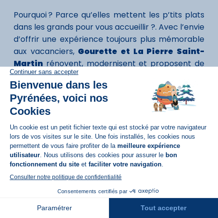
Pourquoi ? Parce qu’elles mettent les p’tits plats
dans les grands pour vous accueillir ?. Avec l’envie
d’offrir une expérience toujours plus mémorable
aux vacanciers,
Gourette et La Pierre Saint-
Martin
rénovent, modernisent et proposent de
nouveaux services régulièrement.
Du ski en veux-tu, en voilà
Ski alpin, ski nordique, ski de randonnée… quel que
soit votre appétence pour l’un de ces sports de
glisse, vous êtes assuré d’en profiter à votre guise
dans ces
stations de ski des Pyrénées
Atlantiques
.
Réservation
Par ici la glissade
?