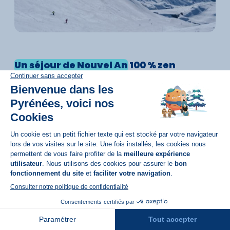
Un séjour de Nouvel An
100 % zen
A Loudenvielle, Balnéa, le
plus grand centre
thermal des Pyrénées
, vous accueille aussi en
décembre et en janvier.
Bassins intérieurs et extérieurs chauffés, bains à
remous, soins beauté... de quoi recharger les
batteries pour
débuter la nouvelle année en
pleine forme
. Et pour combiner avec les sports
d’hiver, la télécabine Skyvall vous mène en 10 min
Réservation
sur les pistes de Peyragudes.