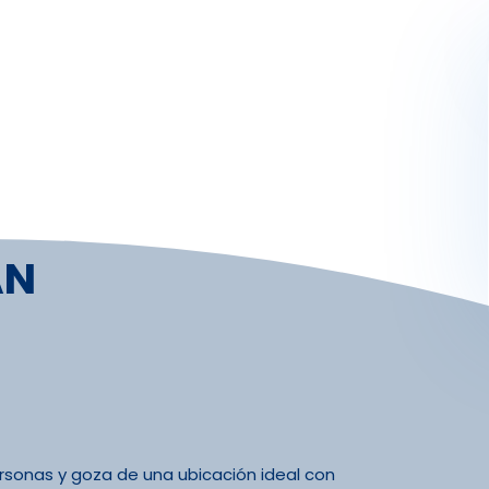
Activités
Skibus
Offres spéciales
Premier jour de ski
AN
sonas y goza de una ubicación ideal con