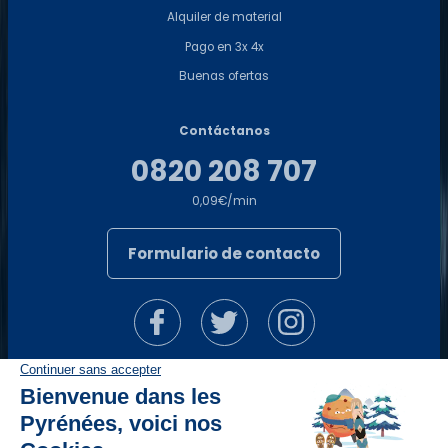
Alquiler de material
Pago en 3x 4x
Buenas ofertas
Contáctanos
0820 208 707
0,09€/min
Formulario de contacto
© N'PY 2026
Aviso legal