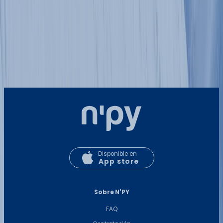
Todas las webcams
Disponible en
App store
Sobre N'PY
FAQ