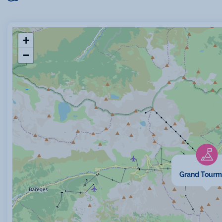
Spécifi
+
−
Animaux 
Non fume
Plain pied
Grand Tourm