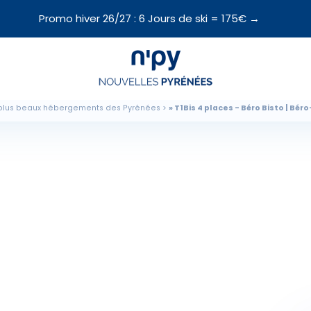
Promo hiver 26/27 : 6 Jours de ski = 175€ →
Choisissez
votre forfait
plus beaux hébergements des Pyrénées
T1Bis 4 places - Béro Bisto | Bér
Hébergements
Forfaits
Cours de ski
Locations de matériel