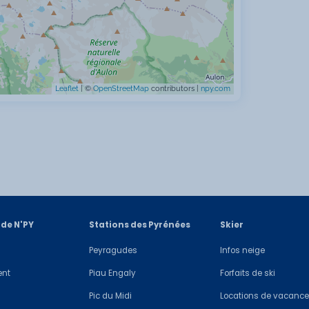
Leaflet
| ©
OpenStreetMap
contributors |
npy.com
 de N'PY
Stations des Pyrénées
Skier
Peyragudes
Infos neige
ent
Piau Engaly
Forfaits de ski
Pic du Midi
Locations de vacanc