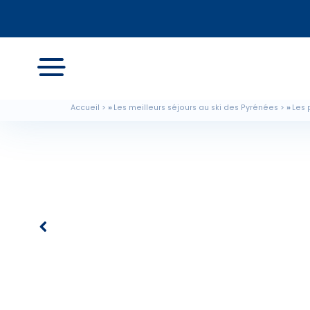
Accueil
Les meilleurs séjours au ski des Pyrénées
Les 