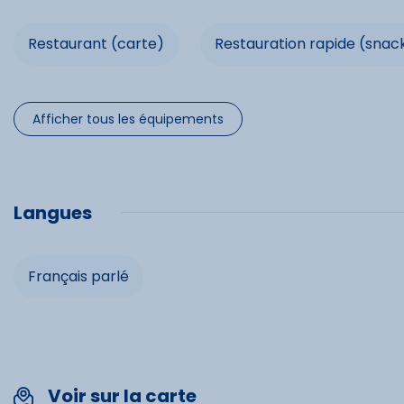
Ski de fon
Barbecue
Salon de jardin
Micro-onde
Restaurant (carte)
Restauration rapide (snac
Prise TV
Sèche-linge
TV Cable
Pa
Commo
Afficher tous les équipements
Balcon
Terrasse
Lave-ling
Télévision
Langues
Service 
Barbecue
Français parlé
Micro-on
Four
Sèche-lin
Voir sur la carte