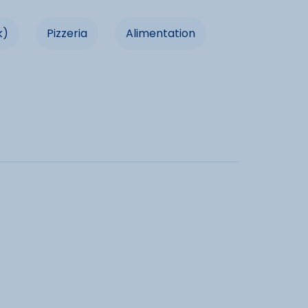
d
Congélateur
Four
k)
Pizzeria
Alimentation
rking
Espace non fumeurs
dités
e
Lave-vaisselle
Chauffage
de ménage
Location de linge
Salon de jardin
de
Congélateur
Prise TV
ge
TV Cable