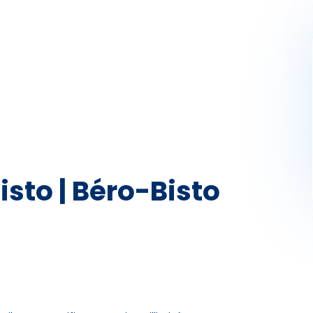
Activités
Skibus
Offres spéciales
Premier jour de ski
isto | Béro-Bisto
ration