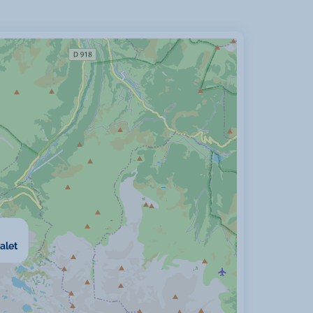
cités
acceptés
Vue sur les pistes de ski
ur
Station de bus
alet