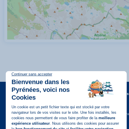
A propos
FAQ
Recrutem
Disponible sur
App Store
Contact