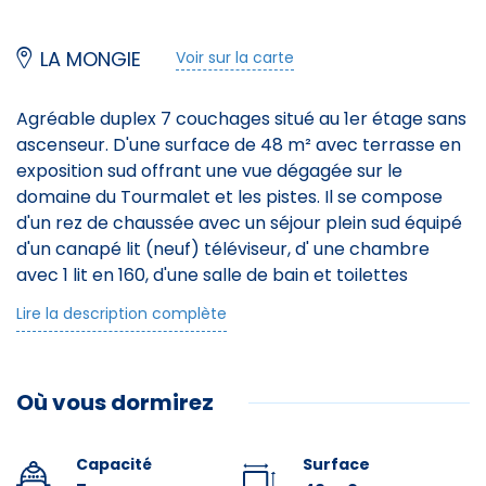
LA MONGIE
Voir sur la carte
Agréable duplex 7 couchages situé au 1er étage sans
ascenseur. D'une surface de 48 m² avec terrasse en
exposition sud offrant une vue dégagée sur le
domaine du Tourmalet et les pistes. Il se compose
d'un rez de chaussée avec un séjour plein sud équipé
d'un canapé lit (neuf) téléviseur, d' une chambre
avec 1 lit en 160, d'une salle de bain et toilettes
séparées. le coin repas avec coin cuisine équipée
Lire la description complète
lave-vaisselle, micro ondes, cafetière Nespresso,
bouilloire, grille pain et appareil à raclette. A l'étage,
une mezzanine avec un lit en 90, une chambre avec
Où vous dormirez
2 lits en 90, salle d'eau avec toilette. Appartement
non fumeur. lino au sol. Casier à ski en RDC. Parking
couvert n°117.
Capacité
Surface
La résidence du Pic du midi se situe à 900 m de la