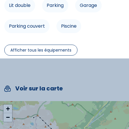
Animaux non acceptés.
Lit double
Parking
Garage
Lit double
Parking couvert
Piscine
Infrastructures
Afficher tous les équipements
Parking
Garage
Parking couvert
Voir sur la carte
Piscine
+
Spécificités
−