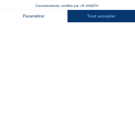
Recrutement
Contact
Assurances
Espace Presse
Espace entreprises
Rejoindre la place de marché
Stations des Pyrénées
Peyragudes
Piau Engaly
Pic du Midi
Grand Tourmalet
Luz Ardiden
Cauterets