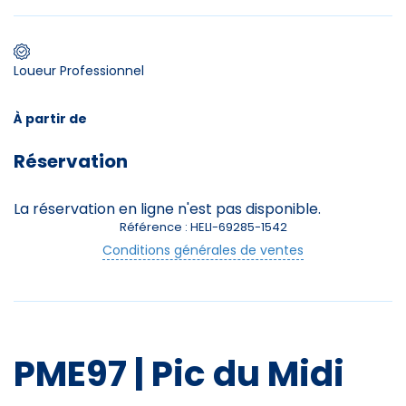
Premier jour de ski
Loueur Professionnel
Skieurs
À partir de
-
+
Adultes
Réservation
Enfants
La réservation en ligne n'est pas disponible.
-
+
- de 17 ans
Référence : HELI-69285-1542
Conditions générales de ventes
Avec assurance ?
?
PME97 | Pic du Midi