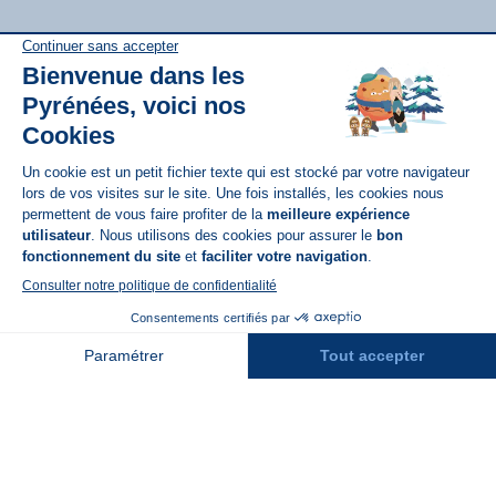
Disponible sur
App Store
A propos de N'PY
FAQ
Recrutement
Réservation
Contact
Assurances
Espace Presse
Espace entreprises