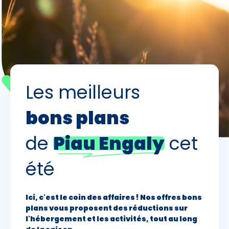
Premier jour de ski
Skieurs
-
+
Adultes
Les meilleurs
Enfants
bons plans
-
+
- de 17 ans
de
Piau Engaly
cet
-
+
Etudiants
été
Avec assurance ?
?
Ici, c'est le coin des affaires ! Nos offres bons
plans vous proposent des réductions sur
l'hébergement et les activités, tout au long