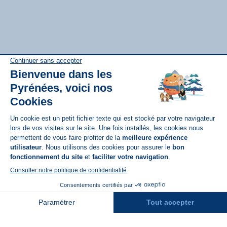
Disponible sur
App Store
A propos de N'PY
FAQ
Recrutement
Contact
Assurances