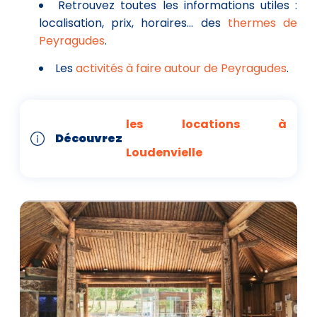
Retrouvez toutes les informations utiles :
localisation, prix, horaires... des
thermes de
Peyragudes
.
Les
activités à faire autour de Peyragudes
.
les locations à
Découvrez
Loudenvielle