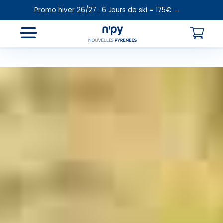
Promo hiver 26/27 : 6 Jours de ski = 175€ →