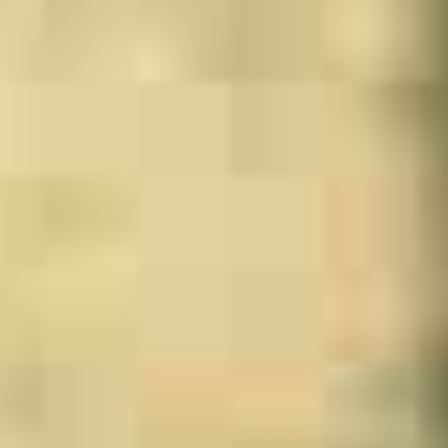
Enfants
-
+
- de 17 ans
-
+
Etudiants
Avec assurance ?
?