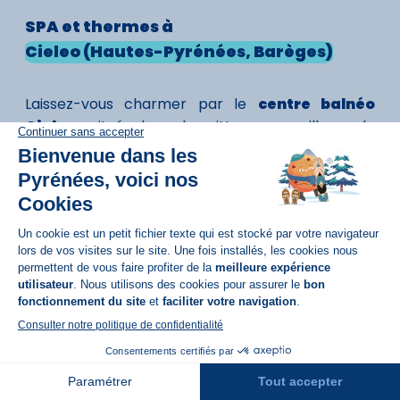
SPA
et thermes à
Cieleo (Hautes-Pyrénées, Barèges)
Laissez-vous charmer par le
centre balnéo
Cieleo
, situé dans le pittoresque village de
Barèges.
Vous serez immédiatement conquis par son
atmosphère conviviale et apaisante. Les
différents espaces dédiés à la
relaxation
vous
permettent de goûter au plaisir de l'instant
présent.
Banc à bulles
, jets, effets à remous,
bain
hydromassant
, hydrotonic,
douche au jet
,
Réservation
écossaise ou massante : bénéficiez des bienfaits